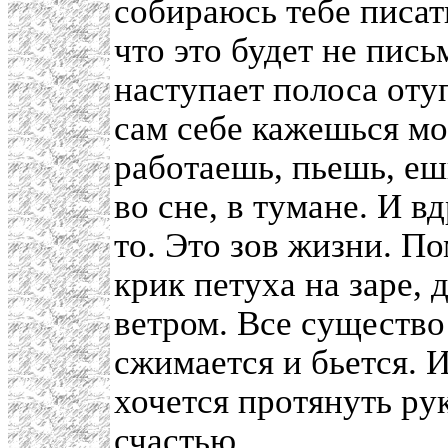
собираюсь тебе писать
что это будет не пис
наступает полоса оту
сам себе кажешься 
работаешь, пьешь, еш
во сне, в тумане. И в
то. Это зов жизни. П
крик петуха на заре,
ветром. Все существо
сжимается и бьется. 
хочется протянуть ру
счастью.