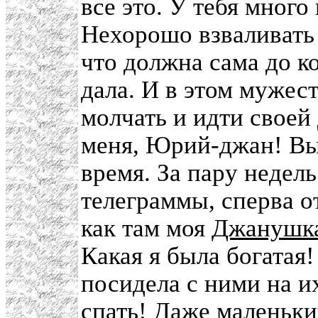
все это. У тебя много 
Нехорошо взваливать 
что должна сама до ко
дала. И в этом мужест
молчать и идти своей
меня, Юрий-джан! Вы
время. За пару недель
телеграммы, сперва 
как там моя
Джанушк
Какая я была богатая
посидела с ними на их
спать! Даже маленьк