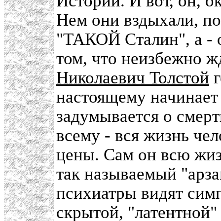
Истории. И вот, он, о
Нем они вздыхали, по
"ТАКОЙ Сталин", а - 
том, что неизбежно ж
Николаевич Толстой
г
настоящему начинает 
задумывается о смерт
всему - вся жизнь чел
цены. Сам он всю жиз
так называемый "арза
психиатры видят сим
скрытой, "латентной"