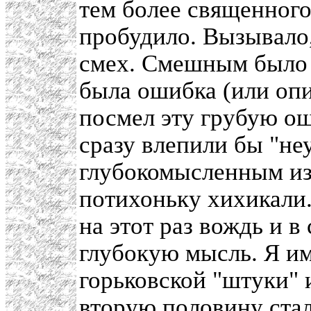
тем более священного
пробудило. Вызывало,
смех. Смешным было 
была ошибка (или опи
посмел эту грубую ош
сразу влепили бы "не
глубокомысленным из
потихоньку хихикали. 
на этот раз вождь и в
глубокую мысль. Я им
горьковской "штуки" и
вторую половину стал