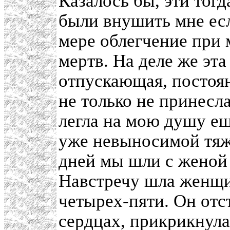
Казалось бы, эти то
были внушить мне есл
мере облегчение при 
мертв. На деле же эта
отпускающая, постоян
не только не принесла
легла на мою душу ещ
уже невыносимой тяж
дней мы шли с женой 
Навстречу шла женщин
четырех-пяти. Он отст
сердцах, прикрикнула