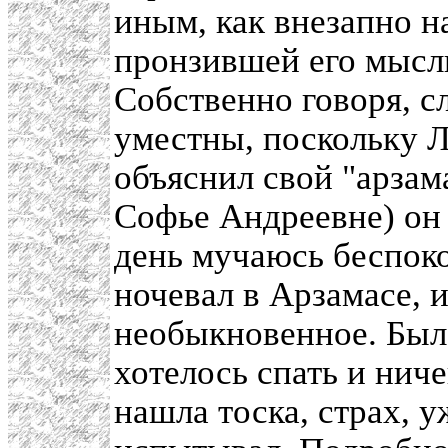
иным, как внезапно н
пронзившей его мысл
Собственно говоря, с
уместны, поскольку Л
объяснил свой "арзам
Софье Андреевне) он 
день мучаюсь беспоко
ночевал в Арзамасе, 
необыкновенное. Было
хотелось спать и ниче
нашла тоска, страх, у