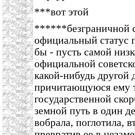
***вот этой
******безграничной 
официальный статус п
бы - пусть самой низк
официальной советско
какой-нибудь другой 
причитающуюся ему 
государственной скор
земной путь в один де
вобрала, поглотила, в
превратив ее в незам