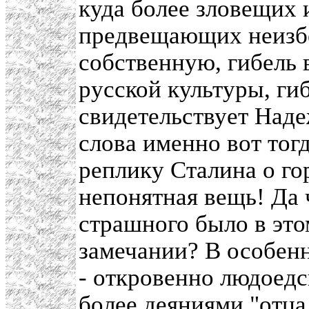
куда более зловещих 
предвещающих неизбеж
собственную, гибель 
русской культуры, ги
свидетельствует Наде
слова именно вот тог
реплику Сталина о го
непонятная вещь! Да ч
страшного было в это
замечании? В особенн
- откровенно людоедс
более деяниями "отца