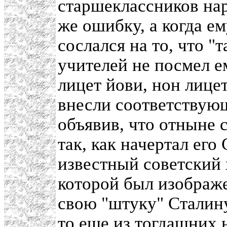
старшеклассников нар
же ошибку, а когда ем
сослался на то, что "
учителей не посмел ем
лицет йови, нон лице
внесли соответствую
объявив, что отныне 
так, как начертал его
известный советский 
которой был изображ
свою "штуку" Сталин
то еще из тогдашних 