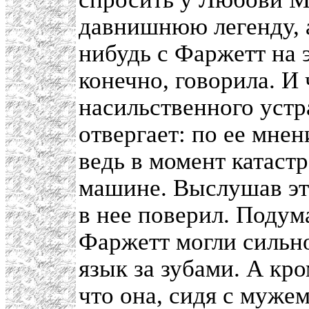
давнишнюю легенду, а 
нибудь с Фаржетт на э
конечно, говорила. И
насильственного уст
отвергает: по ее мнен
ведь в момент катаст
машине. Выслушав эту
в нее поверил. Подум
Фаржетт могли сильно
язык за зубами. А кро
что она, сидя с муже