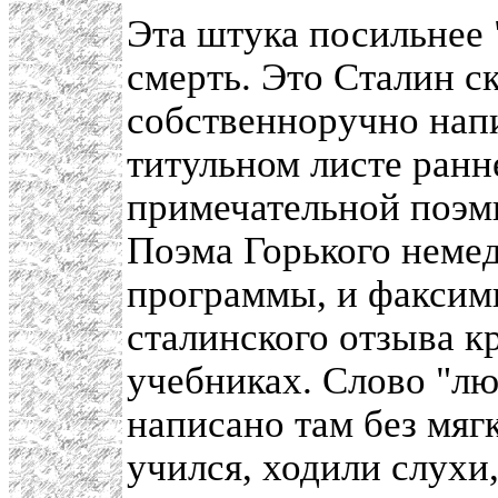
Эта штука посильнее 
смерть. Это Сталин ск
собственноручно напис
титульном листе ранне
примечательной поэмы
Поэма Горького неме
программы, и факсим
сталинского отзыва 
учебниках. Слово "лю
написано там без мягк
учился, ходили слухи,