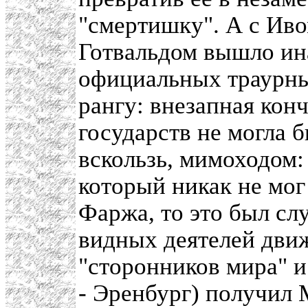
"смертишку". А с Ив
Готвальдом вышло ин
официальных траурны
рангу: внезапная кон
государств не могла 
вскользь, мимоходом: 
который никак не мог
Фаржа, то это был сл
видных деятелей дви
"сторонников мира" и
- Эренбург) получил