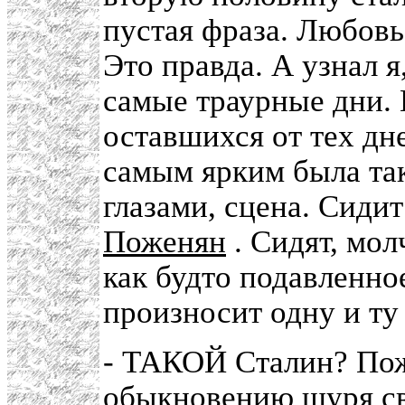
пустая фраза. Любовь
Это правда. А узнал я,
самые траурные дни. 
оставшихся от тех дне
самым ярким была так
глазами, сцена. Сиди
Поженян
. Сидят, мол
как будто подавленно
произносит одну и ту
- ТАКОЙ Сталин? Пож
обыкновению щуря сво