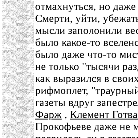
отмахнуться, но даже
Смерти, уйти, убежат
мысли заполонили вес
было какое-то вселен
было даже что-то мис
не только "тысячи ра
как выразился в свои
рифмоплет, "траурный
газеты вдруг запест
Фарж
,
Клемент Готва
Прокофьеве даже не м