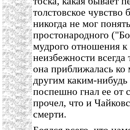
тоска, какая бывает п
толстовское чувство 
никогда не мог понят
простонародного ("Бог
мудрого отношения к 
неизбежности всегда т
она приближалась ко 
другим каким-нибудь 
поспешно гнал ее от с
прочел, что и Чайков
смерти.