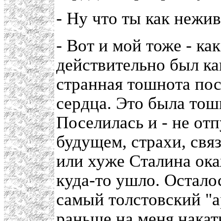
- Ну что ты как нежи
- Вот и мой тоже - ка
действительно был ка
странная тошнота пос
сердца. Это была тош
Поселилась и - не от
будущем, страхи, свя
или хуже Сталина окаж
куда-то ушло. Осталос
самый толстовский "а
раньше на меня накат