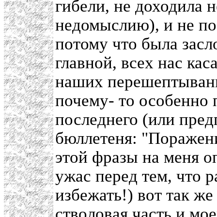
гибели, не доходила 
недомыслию), и не по
потому что была засл
главной, всех нас ка
наших перешептывань
почему- то особенно 
последнего (или пред
бюллетеня: "Поражени
этой фразы на меня о
ужас перед тем, что р
избежать!) вот так же
стволовая часть и мое