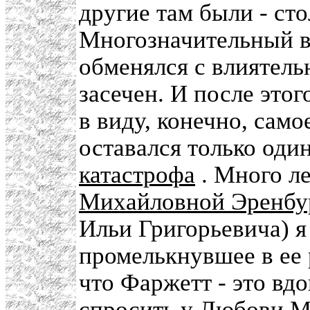
другие там были - ст
Многозначительный в
обменялся с влиятел
засечен. И после этог
в виду, конечно, само
оставался только оди
катастрофа
. Много ле
Михайловной Эренбу
Ильи Григорьевича) я 
промелькнувшее в ее
что Фаржетт - это вд
спросить у Любови М