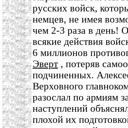
русских войск, кото
немцев, не имея возм
чем 2-3 раза в день!
всякие действия войс
6 миллионов противог
Эверт
, потеряв само
подчиненных. Алексе
Верховного главноко
разослал по армиям з
наступлений объясня
плохой их подготовко