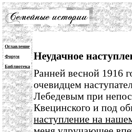
Оглавление
Неудачное наступле
Форум
Библиотека
Ранней весной 1916 
очевидцем наступате
Лебедевым при непос
Квецинского и под о
наступление на наше
меня удручающее впе