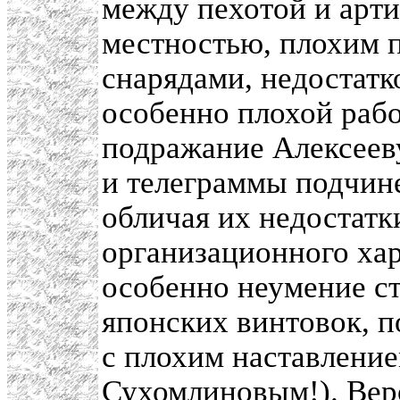
между пехотой и арти
местностью, плохим 
снарядами, недостатк
особенно плохой раб
подражание Алексеев
и телеграммы подчи
обличая их недостатк
организационного хар
особенно неумение стр
японских винтовок, п
с плохим наставление
Сухомлиновым!). Вер