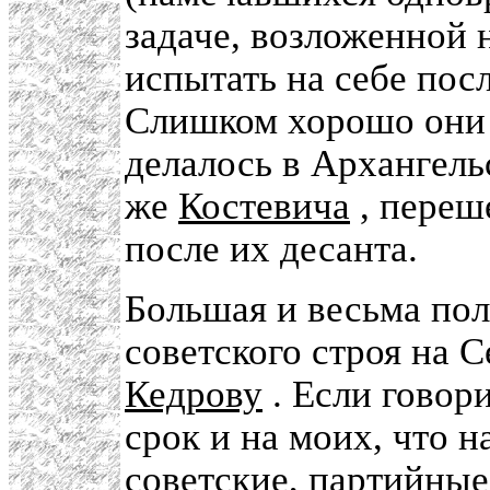
задаче, возложенной н
испытать на себе пос
Слишком хорошо они 
делалось в Архангельс
же
Костевича
, переш
после их десанта.
Большая и весьма пол
советского строя на 
Кедрову
. Если говор
срок и на моих, что н
советские, партийные