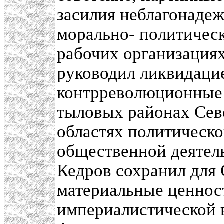
засилия неблагонаде
морально- политичес
рабочих организациях
руководил ликвидацие
контрреволюционные 
тыловых районах Севе
областях политическо
общественной деятел
Кедров сохранил для 
материальные ценнос
империалистической 