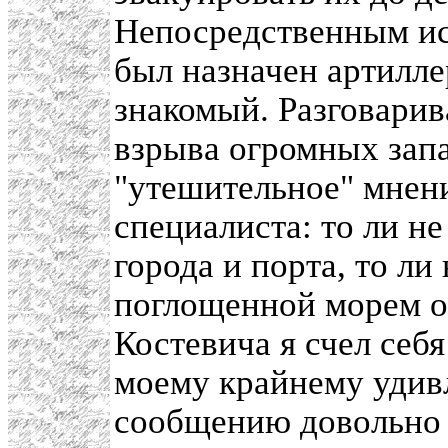
Непосредственным ис
был назначен артилл
знакомый. Разговарив
взрыва огромных запа
"утешительное" мнени
специалиста: то ли не
города и порта, то ли
поглощенной морем о
Костевича я счел себ
моему крайнему удивл
сообщению довольно 