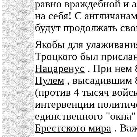
равно враждебной и а
на себя! С англичана
будут продолжать сво
Якобы для улаживани
Троцкого был присла
Нацаренус
. При нем 
Пулем
, высадившим 
(против 4 тысяч войск
интервенции политич
единственного "окна"
Брестского мира
. Важ