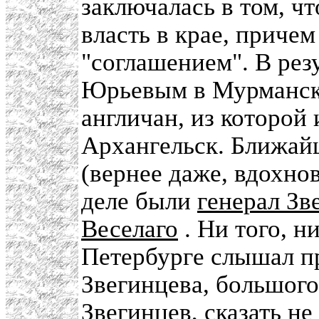
заключалась в том, ч
власть в крае, приче
"соглашением". В резу
Юрьевым в Мурманске
англичан, из которой
Архангельск. Ближа
(вернее даже, вдохно
деле были
генерал Зв
Веселаго
. Ни того, ни
Петербурге слышал пр
Звегинцева, большого
Звегинцев, сказать н