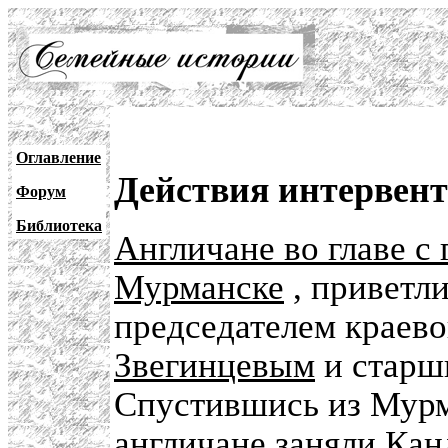
Оглавление
Действия интервент
Форум
Библиотека
Англичане во главе с
Мурманске
, приветл
председателем краев
Звегинцевым
и старш
Спустившись из Мурма
англичане заняли
Кан