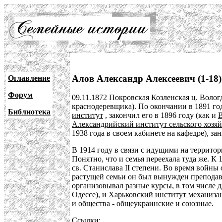
Алов Александр Алексеевич (1-18)
Оглавление
Форум
09.11.1872 Покровская Козленская ц. Вологд
краснодеревщика). По окончании в 1891 г
Библиотека
институт
, закончил его в 1896 году (как и
Александрийский институт сельского хозяй
1938 года в своем кабинете на кафедре), з
В 1914 году в связи с идущими на террит
Понятно, что и семья переехала туда же. К 
св. Станислава II степени. Во время войн
растущей семьи он был вынужден преподав
организовывал разные курсы, в том числе
Одессе), и
Харьковский институт механизац
и общества - общеукраинские и союзные.
Ссылки: