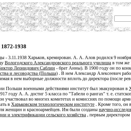
 1872-1938
ы - 3.11.1938 Харьков, кремирован. А. А. Алов родился 9 ноября (
оду
Вологодского Александровского реального училища
в том же
Виктор Леонидович Саблин
- брат Анны). В 1900 году он по ко
ства и лесоводства (Польша)
. В нем Александр Алексеевич рабо
анимая в нем выборные должности вплоть до директора (после рев
ории Польши военными действиями институт был эвакуирован в
1917 году А. А. достиг 5 класса по "Табели о рангах" т. е. статс
ы он участвовал во многих комитетах и комиссиях по помощи ар
ать в
Харьковском технологическом институте
. Кроме того, он
 для женщин и красноармейцев. Им были созданы
научно-исследо
ии и электрификации сельского хозяйства
, первым директором 