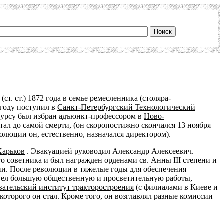
ст. ст.) 1872 года в семье ремесленника (столяра-
 году поступил в
Санкт-Петербургский Технологический
нкурсу был избран адъюнкт-профессором в
Ново-
тал до самой смерти, (он скоропостижно скончался 13 ноября
олюции он, естественно, назначался директором).
Харьков
. Эвакуацией руководил Александр Алексеевич.
кого советника и был награжден орденами св. Анны III степени и
мии. После революции в тяжелые годы для обеспечения
 вел большую общественную и просветительную работы,
вательский институт тракторостроения
(с филиалами в Киеве и
которого он стал. Кроме того, он возглавлял разные комиссии