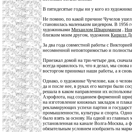
В пятидесятые годы ни у кого из художни
Не помню, по какой причине Чучелов ушел с
становилась маленьким шедевром. В 1956 г
художниками
Михаилом Шварцманом
,
Ни
близким моим другом, художник
Кирилл Д
За два года совместной работы с Викторией
несомненной неповторимостью и полностью 
Приезжал домой на три-четыре дня, сначал
всегда нравилось то, что я делал, мы снова
восторгом принимал наши работы, а я снов
Однако, о художнике Чучелове, как о челов
да и после нее, в руках его матери были 
решала в каком направлении их использова
Аэрофлота, над созданием фирменной шриф
на изготовление книжных закладок и плака
рекламирующих успехи партии и государст
промышленности, культуры и спорта. Одно
было взять за основу. На одной из главны
установленная на канале Волга-Москва, а 
обязательным условием изобразить на марк