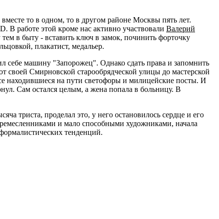
месте то в одном, то в другом районе Москвы пять лет.
D. В работе этой кроме нас активно участвовали
Валерий
 тем в быту - вставить ключ в замок, починить форточку
льцовкой, плакатист, медальер.
ил себе машину "Запорожец". Однако сдать права и запомнить
н от своей Смирновской старообрядческой улицы до мастерской
все находившиеся на пути светофоры и милицейские посты. И
рнул. Сам остался целым, а жена попала в больницу. В
сяча триста, проделал это, у него остановилось сердце и его
и ремесленниками и мало способными художниками, начала
 формалистических тенденций.