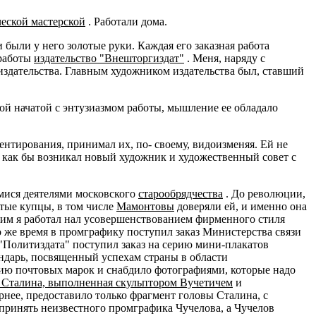
еской мастерской
. Работали дома.
были у него золотые руки. Каждая его заказная работа
 работы
издательство "Внешторгиздат"
. Меня, наряду с
издательства. Главным художником издательства был, ставший
дной начатой с энтузиазмом работы, мышление ее обладало
нтирования, принимал их, по- своему, видоизменяя. Ей не
ое, как бы возникал новый художник и художественный совет с
имися деятелями московского
старообрядчества
. До революции,
итые купцы, в том числе
Мамонтовы
доверяли ей, и именно она
ним я работал нал усовершенствованием фирменного стиля
 же время в промграфику поступил заказ Министерства связи
"Политиздата" поступил заказ на серию мини-плакатов
ндарь, посвященный успехам страны в области
ию почтовых марок и снабдило фотографиями, которые надо
 Сталина, выполненная скульптором Вучетичем
и
рнее, предоставило только фрагмент головы Сталина, с
принять неизвестного промграфика Чучелова, а Чучелов