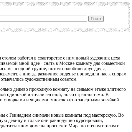
 столом работал в соавторстве с ним новый художник цеха
иваемой мной идее - снять в Москве комнату для совместной
ись мы в одной группе, потом полюбили друг друга,
ерамент, а иногда различное виденье приводили нас к спорам.
, отмечались художественным советом.
овольно дешево проходную комнату на седьмом этаже элитного
ой одинокой интеллигентной, но со странностями. В
ми створками и ящиками, многократно запертыми хозяйкой.
 мы с Геннадием снимали новые комнаты под мастерскую. Во
ную девицу и голые они равнодушно курсировали,
надцатиэтажном доме на проспекте Мира по стенам столам и