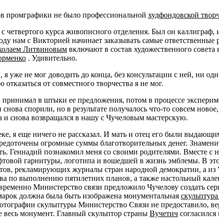
ков промграфики не было профессиональной
худфондовской творч
 четвертого курса живописного отделения. Был он каллиграф, и 
оду нам с Викторией начинает заказывать самые ответственные
колаем Литвиновым
включают в состав художественного совета 
орменко
. Удивительно.
, я уже не мог доводить до конца, без консультации с ней, ни о
отказаться от совместного творчества я не мог.
а принимал в штыки ее предложения, потом в процессе экспериме
 и снова спорили, но в результате получалось что-то совсем нов
а и снова возвращался в нашу с Чучеловым мастерскую.
еке, я еще ничего не рассказал. И мать и отец его были выдающ
сосредоточены огромные суммы благотворительных денег. Знамен
ть. Геннадий познакомил меня со своими родителями. Вместе с 
товой гарнитуры, логотипа и вошедшей в жизнь эмблемы. В это
тов, рекламирующих журналы стран народной демократии, а из 
ва по выполнению пятилетних планов, а также настольный кале
временно Министерство связи предложило Чучелову создать сер
х марок должна была быть изображена монументальная
скульптура
фотографии скульптуры Министерство Связи не предоставило, ве
е весь монумент. Главный скульптор страны
Вучетич
согласился 