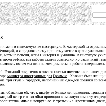
58
ил меня в снимаемую им мастерскую. В мастерской за огромным
еннадий, и я предложил ему принять участие в давно уже вынаш
н, мать на пенсии, жена Виктория Шумилина. В институте учил
в промграфику, все работы делали совместно, но различный темп
накалялись, потом мы шли на компромиссы и работы завершались
ной. Геннадий энергично взялся за поиски помещения и нашел д
ртира
министра иностранных дел
Громыко
. Хозяйка была женщин
ла, три стула и гардероб, наполненный одеждой хозяйки со все
ом:
 мы объясняли ей, что к шкафу ее близко не подходили. Трижды
 каждый вечер сын хозяйки приводил в смежную комнату очеред
з любопытства, мимо и вокруг нас. В третьей - в Престижном две