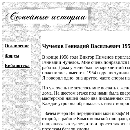
Чучелов Геннадий Васильевич 19
Оглавление
Форум
В конце 1958 года
Виктор Пименов
приглас
Геннадий Чучелов. Мне очень понравился Г
Библиотека
работы. Дома у меня был четырехлетний сы
поженились, вместе в 1954 году поступили 
Я говорил одно, она другое, часто споры 
Но уж очень не хотелось мне воевать с же
дома. На шестом этаже под нами была ква
мастерской нашей было два письменных сто
Каждое утро она обращалась к нам с вопрос
- Зачем вчера Вы передвигали мой шкаф? И
второй, в районе Комсомольской площади,
направляясь в туалет, а то и просто так и
потолкам бегали клопы.