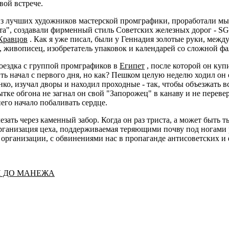
вой встрече.
 лучших художников мастерской промграфики, проработали мы в
а", создавали фирменный стиль Советских железных дорог - SG
Кравцов
. Как я уже писал, были у Геннадия золотые руки, между
, живописец, изобретатель упаковок и календарей со сложной фа
оездка с группой промграфиков в
Египет
, после которой он куп
ить начал с первого дня, но как? Пешком целую неделю ходил о
о, изучал дворы и находил проходные - так, чтобы объезжать 
ытке обгона не загнал он свой "Запорожец" в канаву и не переве
его начало побаливать сердце.
ать через каменный забор. Когда он раз триста, а может быть ты
я организация цеха, поддерживаемая теряющими почву под ногам
организации, с обвинениями нас в пропаганде антисоветских и
И ДО МАНЕЖА