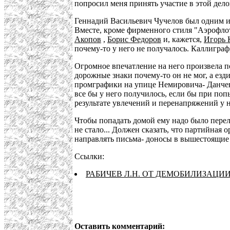
попросил меня принять участие в этой дело
Геннадий Васильевич Чучелов был одним из
Вместе, кроме фирменного стиля "Аэрофлот
Акопов
,
Борис Федоров
и, кажется,
Игорь 
почему-то у него не получалось. Каллиграф
Огромное впечатление на него произвела п
дорожные знаки почему-то он не мог, а езд
промграфики на упице Немировича- Данченк
все бы у него получилось, если бы при поп
результате увлечений и перенапряжений у н
Чтобы попадать домой ему надо было перелез
не стало... Должен сказать, что партийна
направлять письма- доносы в вышестоящие 
Ссылки:
РАБИЧЕВ Л.Н. ОТ ДЕМОБИЛИЗАЦИ
Оставить комментарий: