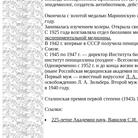
эпидемиолог, создатель антибиотиков, де
Окончила с золотой медалью Мариинскую ж
году.
Занималась изучением холеры. Открыла св
С 1925 года возглавляла отдел биохимии м
экспериментальной медицины.
В 1942 г. впервые в СССР получила пениц
Союзе.
С 1945 по 1947 г. — директор Института б
институт пенициллина (позднее - Всесоюзн
Одновременно с 1952 г. и до конца жизни 
(ныне Российская медицинская академия п
Первый муж — известный вирусолог
Л. А.
освобождению Л. А. Зильбера. Второй му
в 1940 году.
Сталинская премия первой степени (1943).
Ссылки:
225-летие Академии наук, Вавилов С.И.