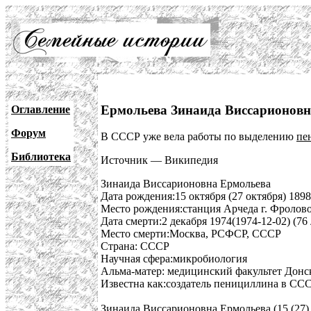
Ермольева Зинаида Виссарионовна 
Оглавление
Форум
В СССР уже вела работы по выделению
пе
Библиотека
Источник — Википедия
Зинаида Виссарионовна Ермольева
Дата рождения:15 октября (27 октября) 1898
Место рождения:станция Арчеда г. Фролово
Дата смерти:2 декабря 1974(1974-12-02) (76 
Место смерти:Москва, РСФСР, СССР
Страна: СССР
Научная сфера:микробиология
Альма-матер: медицинский факультет Донс
Известна как:создатель пенициллина в ССС
Зинаида Виссарионовна Ермольева (15 (27