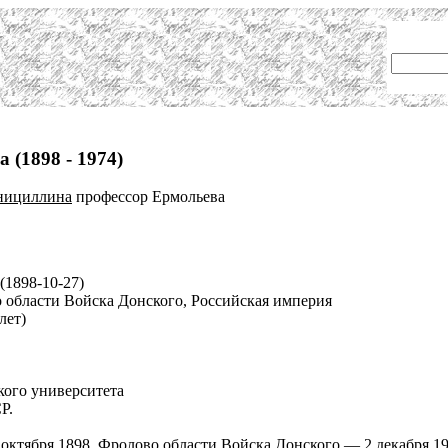
(1898 - 1974)
нициллина
профессор Ермольева
(1898-10-27)
 области Войска Донского, Российская империя
лет)
кого университета
Р.
) октября 1898, Фролово области Войска Донского — 2 декабря