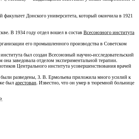
факультет Донского университета, который окончила в 1921
кве. В 1934 году отдел вошел в состав
Всесоюзного института
организации его промышленного производства в Советском
о института был создан Всесоюзный научно-исследовательский
м она заведовала отделом экспериментальной терапии.
иотиков Центрального института усовершенствования врачей
 были разведены, З. В. Ермольева приложила много усилий к
кже был
арестован
. Известно, что он умер в тюремной больнице
Р.