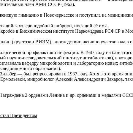
йствительный член АМН СССР (1963).
енскую гимназию в Новочеркасске и поступила на медицинский 
етящийся холероподобный вибрион, носящий её имя.
икробов в
Биохимическом институте Наркомздрава РСФСР
в Мос
иллин (крустозин ВИЭМ), впоследствии активно участвовала в 
иологической профилактики инфекций. В 1947 году на базе этог
ый научно-исследовательский институт антибиотиков), в которо
возглавляла кафедру микробиологии и лабораторию новых антиб
оследипломного образования).
 Зильбер
— был репрессирован в 1937 году. Хотя в это время они
ж Ермольевой, микробиолог
Алексей Александрович Захаров
, та
 Награждена 2 орденами Ленина и др. орденами и медалями ССС
 стал Президентом