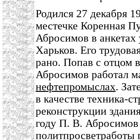
Родился 27 декабря 19
местечке Коренная П
Абросимов в анкетах
Харьков. Его трудова
рано. Попав с отцом 
Абросимов работал м
нефтепромыслах
. За
в качестве техника-ст
реконструкции здани
году П. В. Абросимо
политпросветработы 