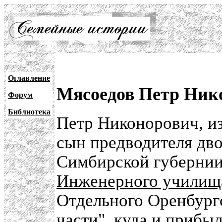
Оглавление
Мясоедов Петр Ник
Форум
Библиотека
Петр Никонорович, и
сын предводителя дв
Симбирской губерни
Инженерного училищ
Отдельного Оренбургс
части", куда и прибыл