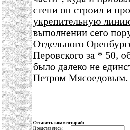
степи он строил и пр
укрепительную лини
выполнении сего пору
Отдельного Оренбургс
Перовского за * 50, о
было далеко не един
Петром Мясоедовым.
Оставить комментарий:
Представьтесь:
E