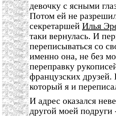
девочку с ясными гла
Потом ей не разрешил
секретаршей
Илья Эр
таки вернулась. И пе
переписываться со св
именно она, не без м
переправку рукописе
французских друзей. 
который я и переписа
И адрес оказался нев
другой моей подруги 