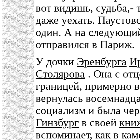
вот видишь, судьба,- 
даже уехать. Паустов
один. А на следующий
отправился в Париж.
У дочки
Эренбурга
И
Столярова
. Она с отц
границей, примерно 
вернулась восемнадца
социализм и была чер
Гинзбург
в своей
кни
вспоминает, как в ка