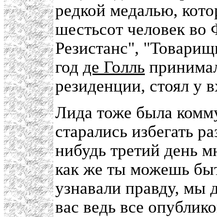
редкой медалью, кото
шестьсот человек во 
Резистанс", "Товари
год
де Голль
принимал 
резиденции, стоял у 
Лида тоже была комму
старались избегать ра
нибудь третий день м
как же ты можешь быт
узнавали правду, мы 
вас ведь все опублик