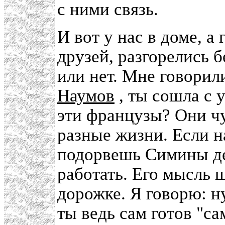
с ними связь.
И вот у нас в доме, а
друзей, разгорелись 
или нет. Мне говорил
Наумов
, ты сошла с у
эти французы? Они ч
разные жизни. Если н
подорвешь Симины де
работать. Его мысль 
дорожке. Я говорю: н
ты ведь сам готов "са