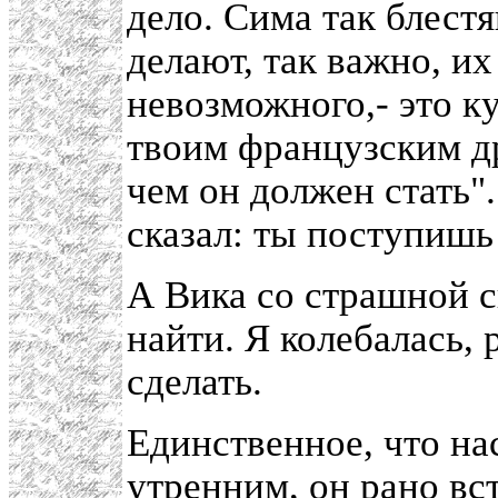
дело. Сима так блестя
делают, так важно, и
невозможного,- это к
твоим французским др
чем он должен стать"
сказал: ты поступишь 
А Вика со страшной с
найти. Я колебалась, 
сделать.
Единственное, что на
утренним, он рано вс