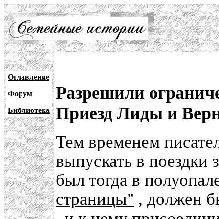
Оглавление
Разрешили ограниче
Форум
Приезд Лиды и Вер
Библиотека
Тем временем писате
выпускать в поездки 
был тогда в полуопал
страницы"
, должен б
, и к нему присоедин