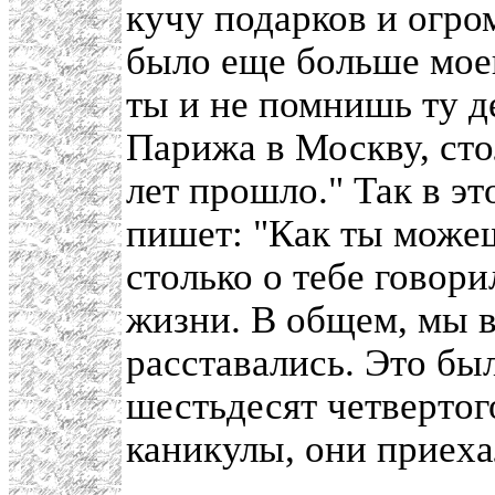
кучу подарков и огро
было еще больше моег
ты и не помнишь ту де
Парижа в Москву, сто
лет прошло." Так в э
пишет: "Как ты може
столько о тебе говор
жизни. В общем, мы в
расставались. Это бы
шестьдесят четвертог
каникулы, они приеха