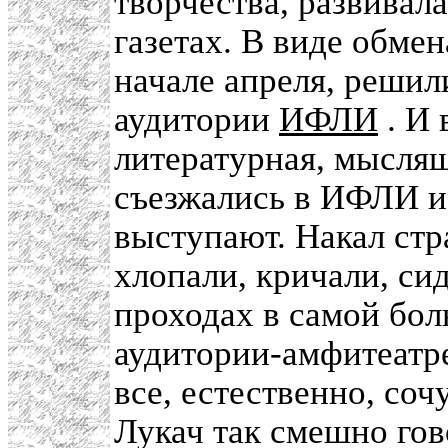
творчества, развивал
газетах. В виде обмен
начале апреля, решил
аудитории
ИФЛИ
. И 
литературная, мыслящ
съезжались в ИФЛИ и 
выступают. Накал стра
хлопали, кричали, сид
проходах в самой бо
аудитории-амфитеатре
все, естественно, со
Лукач так смешно гов