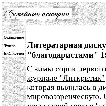
Оглавление
Литератарная диску
Форум
"благодаристами" 1
Библиотека
С зимы сорок первого 
журнале "Литкритик"
которая вылилась в 
мировоззренческую. 
дискуссией между "во