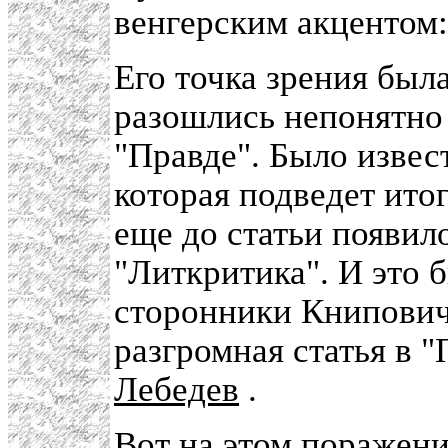
венгерским акцентом:
Его точка зрения была
разошлись непонятно 
"Правде". Было извест
которая подведет ито
еще до статьи появил
"Литкритика". И это 
сторонники Книпович
разгромная статья в "
Лебедев
.
Вот на этом поражен