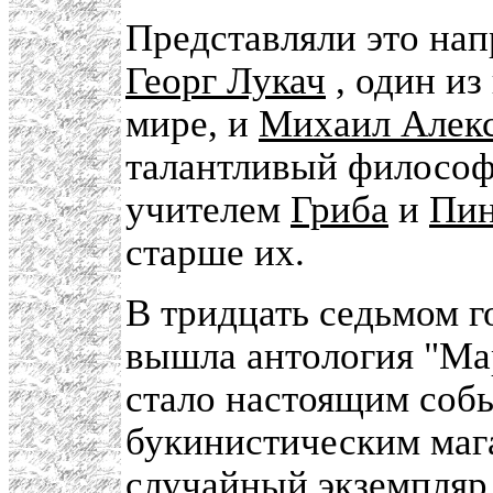
Представляли это нап
Георг Лукач
, один из
мире, и
Михаил Алек
талантливый философ,
учителем
Гриба
и
Пин
старше их.
В тридцать седьмом 
вышла антология "Мар
стало настоящим соб
букинистическим мага
случайный экземпляр.