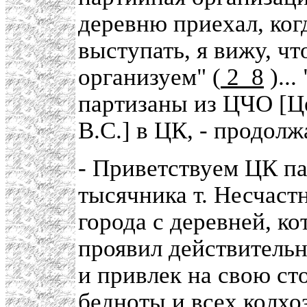
деревню приехал, ког
выступать, я вижу, чт
организуем" (
2_8
)..
партизаны из ЦЧО [Це
B.C.] в ЦК, - продолж
- Приветствуем ЦК па
тысячника т. Несчаст
города с деревней, ко
проявил действитель
и привлек на свою ст
бедноты и всех колхо