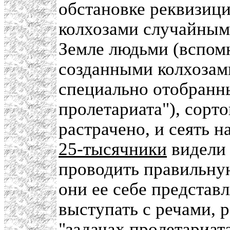
обстановке реквизици
колхозами случайным
Земле людьми (вспомн
созданными колхозам
специально отобранн
пролетариата"), сорт
растрачено, и сеять н
25-тысячники
видели 
проводить правильну
они ее себе представл
выступать с речами, 
"задачах пролетариат