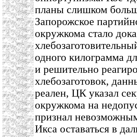
планы слишком больши
Запорожское партийн
окружкома стало дока
хлебозаготовительный
одного килограмма дл
и решительно реагиро
хлебозаготовок, данн
реален, ЦК указал се
окружкома на недопус
признал невозможным
Икса оставаться в дал