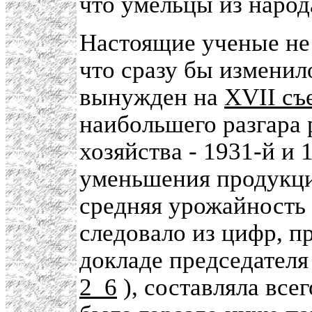
что умельцы из народ
Настоящие ученые не 
что сразу бы измени
вынужден на
XVII съ
наибольшего разгара 
хозяйства - 1931-й и
уменьшения продукци
средняя урожайность в
следовало из цифр, п
докладе председателя
2_6
), составляла всег