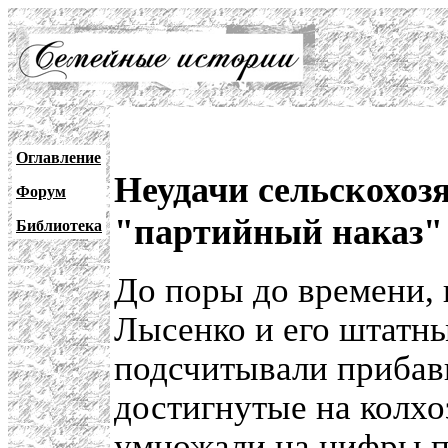
Оглавление
Неудачи сельскохоз
Форум
"партийный наказ"
Библиотека
До поры до времени, 
Лысенко и его штатн
подсчитывали прибав
достигнутые на колх
умножали на цифры п