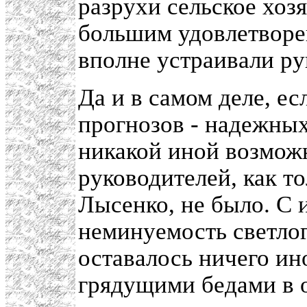
разрухи сельское хоз
большим удовлетворе
вполне устраивали р
Да и в самом деле, е
прогнозов - надежных
никакой иной возмож
руководителей, как т
Лысенко, не было. С 
неминуемость светлог
оставалось ничего ино
грядущими бедами в о