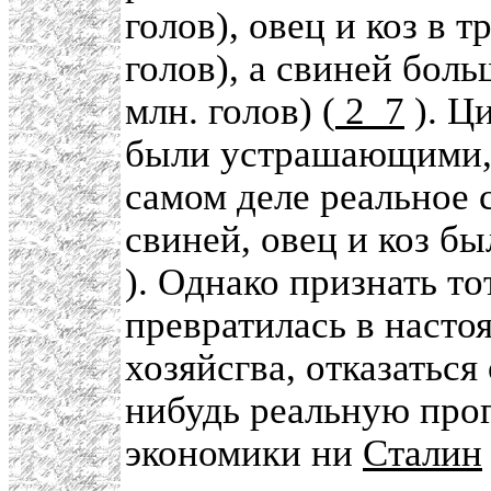
голов), овец и коз в т
голов), а свиней больш
млн. голов) (
2_7
). Ц
были устрашающими, 
самом деле реальное 
свиней, овец и коз б
). Однако признать то
превратилась в насто
хозяйсгва, отказаться
нибудь реальную про
экономики ни
Сталин