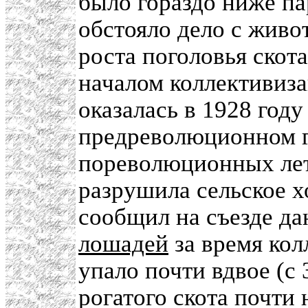
было гораздо ниже па
обстояло дело с живо
роста поголовья скот
началом коллективиза
оказалась в 1928 году
предреволюционном г
пореволюционных лет,
разрушила сельское х
сообщил на съезде д
лошадей
за время кол
упало почти вдвое (с 
рогатого скота почти 