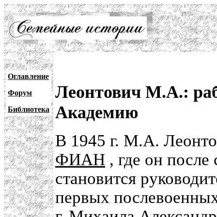
Оглавление
Леонтович М.А.: р
Форум
Академию
Библиотека
В 1945 г. М.А. Леонт
ФИАН
, где он после
становится руководи
первых послевоенных
г. Михаила Александр