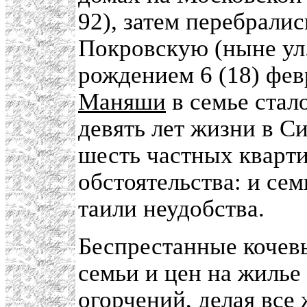
92), затем перебрали
Покровскую (ныне ул. 
рождением 6 (18) фев
Маняши
в семье стало
девять лет жизни в С
шесть частных кварт
обстоятельства: и се
таили неудобства.
Беспрестанные кочев
семьи и цен на жилье
огорчений, делая все