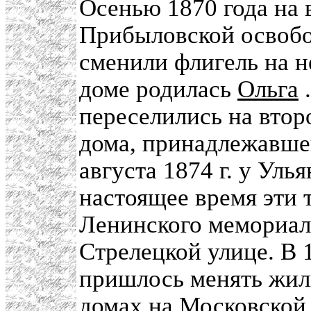
Осенью 1870 года на 
Прибыловской освобо
сменили флигель на не
доме родилась
Ольга
.
переселились на втор
дома, принадлежавш
августа 1874 г. у Ул
настоящее время эти 
Ленинского мемориал
Стрелецкой улице. В 
пришлось менять жил
домах на Московской 