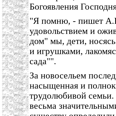
Богоявления Господня
"Я помню, - пишет А.
удовольствием и ожив
дом" мы, дети, носяс
и игрушками, лакомяс
сада"".
За новосельем послед
насыщенная и полнок
трудолюбивой семьи. 
весьма значительными
существу определили 