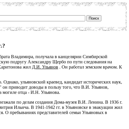
.?
 брата Владимира, получала в канцелярии Симбирской
рскую подругу Александру Щербо по пути следования на
е Харитонова жил
Д.И. Ульянов
. Он работал земским врачом. К
о. Однако, ульяновский краевед, кандидат исторических наук,
он приводит доводы в пользу того, что В.И. Ульянов,
 могиле отца - И.Н. Ульянова.
зжали по делам создания Дома-музея В.И. Ленина. В 1936 г.
трия Ильича. В 1941-1942 гг. в Ульяновске в эвакуации жил
лся. О пребываниях представителей семьи Ульяновых в