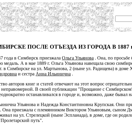
ИРСКЕ ПОСЛЕ ОТЪЕЗДА ИЗ ГОРОДА В 1887 г
887 года в Симбирск приезжала
Ольга Ульянова
. Она, по просьбе
ю медаль. А в мае 1889 г. Ольга Ульянова навещала свою симби
гг. в Симбирске на ул. Мартынова, 2 (ныне ул. Радищева) в дом
ндровна
и сестра
Анна Ильинична
.
ство авторов книг и статей отвечают на этот вопрос отрицательн
 неправомерной. В своей публикации "Прощание с Симбирском" 
днократно останавливался в городе и, возможно, даже бывал на
ьинична Ульянова и Надежда Константиновна Крупская. Они прие
. Она приезжала с племянником Виктором Ульяновым, сыном Дми
ивал на ул. Стрелецкой (ныне Эспланада), в доме, где он роди
"Пролетарский путь".