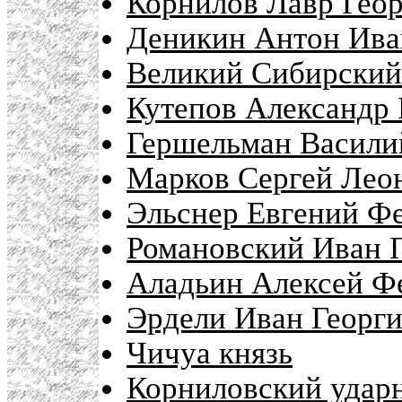
Корнилов Лавр Геор
Деникин Антон Ива
Великий Сибирский
Кутепов Александр 
Гершельман Василий
Марков Сергей Леон
Эльснер Евгений Фе
Романовский Иван П
Аладьин Алексей Ф
Эрдели Иван Георги
Чичуа князь
Корниловский удар