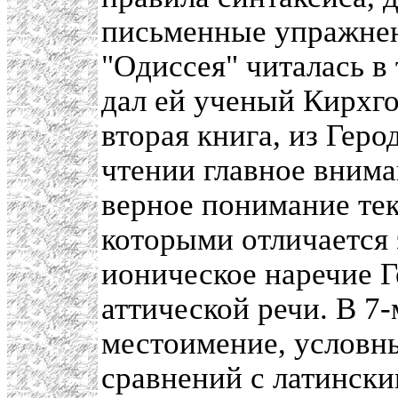
письменные упражнени
"Одиссея" читалась в
дал ей ученый Кирхг
вторая книга, из Геро
чтении главное внима
верное понимание текс
которыми отличается 
ионическое наречие 
аттической речи. В 7
местоимение, условн
сравнений с латинск