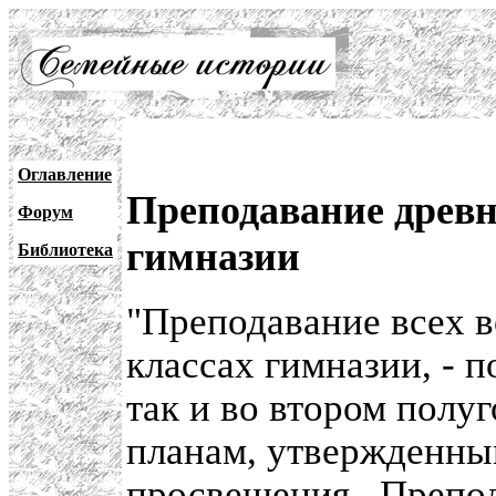
Оглавление
Преподавание древн
Форум
гимназии
Библиотека
"Преподавание всех в
классах гимназии, - п
так и во втором полу
планам, утвержденн
просвещения
. Препо