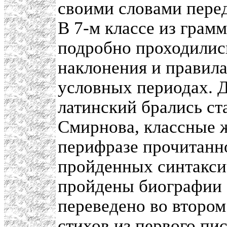
своими словами пере
В 7-м классе из грам
подробно проходились
наклонения и правила
условных периодах. Д
латинский брались ст
Смирнова, классные 
перифразе прочитанн
пройденных синтаксич
пройдены биографии 
переведено во втором
стихов из первого пис