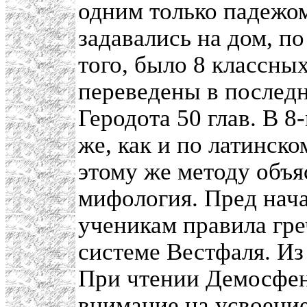
одним только падежо
задавались на дом, п
того, было 8 классны
переведены в последн
Геродота 50 глав. В 8
же, как и по латинск
этому же методу объя
мифология. Пред нач
ученикам правила гре
системе Вестфаля. Из
При чтении Демосфен
внимание на усвоени