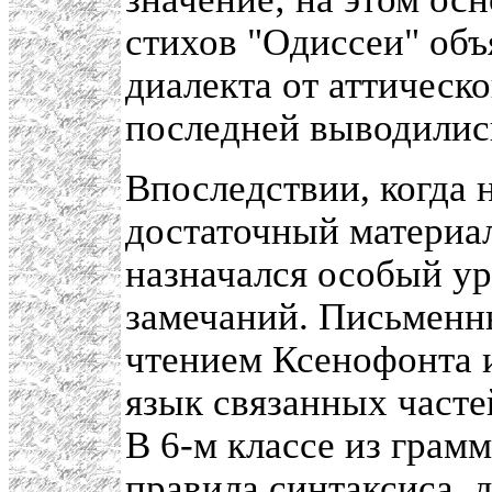
стихов "Одиссеи" объ
диалекта от аттическ
последней выводилис
Впоследствии, когда 
достаточный материал
назначался особый у
замечаний. Письменны
чтением Ксенофонта и
язык связанных часте
В 6-м классе из грам
правила синтаксиса, 