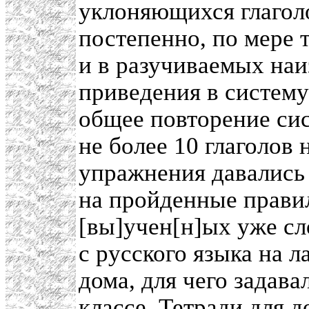
уклоняющихся глаголо
постепенно, по мере т
и в разучиваемых наиз
приведения в систему
общее повторение сис
не более 10 глаголов
упражнения давались
на пройденные правил
[вы]учен[н]ых уже сл
с русского языка на 
дома, для чего задав
классе. Тетради для 