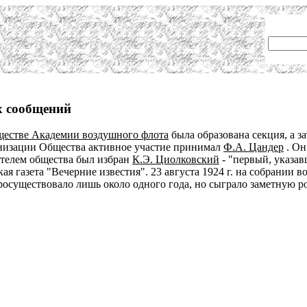
х сообщений
ществе Академии воздушного флота
была образована секция, а 
анизации Общества активное участие принимал
Ф.А. Цандер
. Он
телем общества был избран
К.Э. Циолковский
- "первый, указа
ская газета "Вечерние известия". 23 августа 1924 г. на собран
росуществовало лишь около одного года, но сыграло заметную ро