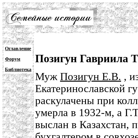
Оглавление
Позигун Гавриила 
Форум
Библиотека
Муж
Позигун Е.В.
, и
Екатеринославской гу
раскулачены при колл
умерла в 1932-м, а Г.
выслан в Казахстан, 
бухгалтером в совхоз