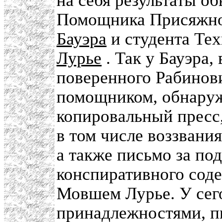
на себя результаты о
Помощника Присяжно
Бауэра
и студента Те
Лурье
. Так у Бауэра,
поверенного Рабинови
помощником, обнаруж
копировальный пресс
в том числе воззвани
а также письмо за по
конспиративного сод
Мовшем Лурье. У сего
принадлежностями, п