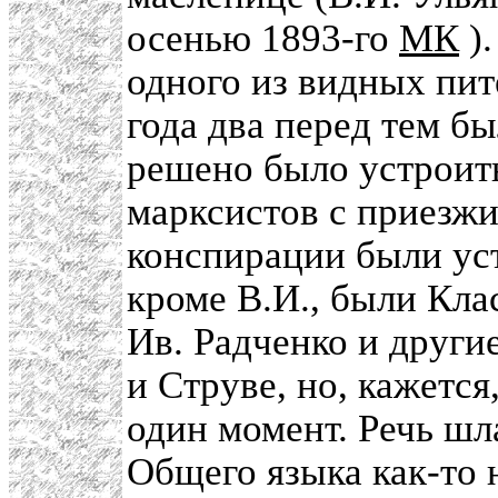
осенью 1893-го
МК
).
одного из видных пит
года два перед тем б
решено было устроит
марксистов с приезж
конспирации были ус
кроме В.И., были Кла
Ив. Радченко и други
и Струве, но, кажетс
один момент. Речь шла
Общего языка как-то н