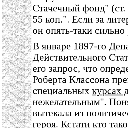
Стачечный фонд" (ст. 
55 коп.". Если за лит
он опять-таки сильно 
В январе 1897-го Де
Действительного Стат
его запрос, что опре
Роберта Классона пре
специальных
курсах 
нежелательным". Поня
вытекала из политич
героя. Кстати кто та