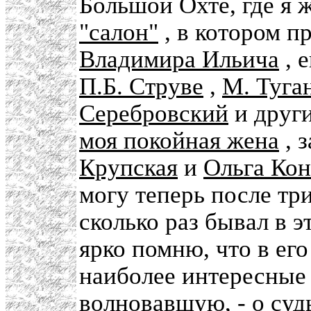
Большой Охте, где я 
"салон"
, в котором п
Владимира Ильича
, 
П.Б. Струве
,
М. Туга
Серебровский
и други
моя покойная жена
, 
Крупская
и
Ольга Кон
могу теперь после тр
сколько раз бывал в 
ярко помню, что в ег
наиболее интересные 
волновавшую, - о суд