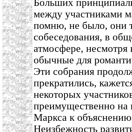
Больших принципиаль
между участниками ма
помню, не было, они 
собеседования, в об
атмосфере, несмотря
обычные для романтич
Эти собрания продолж
прекратились, кажется
некоторых участнико
преимущественно на 
Маркса к объяснению 
Неизбежность развити