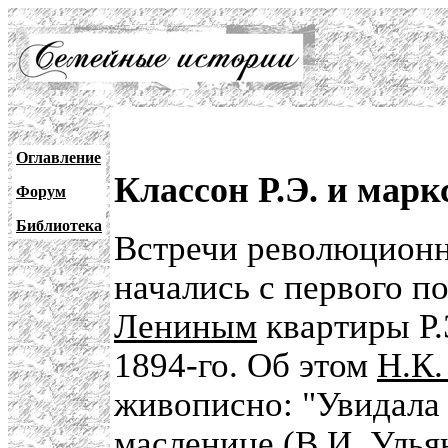
Оглавление
Классон Р.Э. и марк
Форум
Библиотека
Встречи революционн
начались с первого 
Лениным
квартиры Р.
1894-го. Об этом
Н.К.
живописно: "Увидала
масленице (В.И. Улья