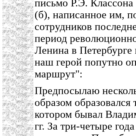
письмо Р.Э. Классон
(б), написанное им, 
сотрудников последне
период революционно
Ленина в Петербурге 
наш герой попутно оп
маршрут":
Предпосылаю несколь
образом образовался 
котором бывал Влади
гг. За три-четыре год