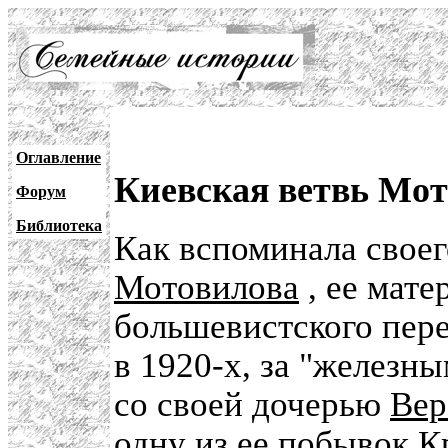
Оглавление
Киевская ветвь Мо
Форум
Библиотека
Как вспоминала свое
Мотовилова
, ее мате
большевистского пер
в 1920-х, за "железны
со своей дочерью
Вер
одну из ее побывок
К