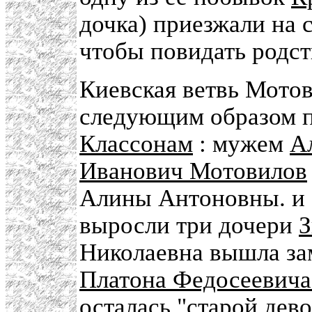
дочка) приезжали на 
чтобы повидать родст
Киевская ветвь Мото
следующим образом 
Классонам
: мужем
А
Иванович Мотовилов
Алины Антоновны. и
выросли три дочери
З
Николаевна вышла зам
Платона Федосеевича
осталась "старой дев