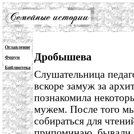
Оглавление
Дробышева
Форум
Библиотека
Слушательница педаго
вскоре замуж за архи
познакомила некоторы
мужем. После того мы
собираться для чтений
припоминаю, бывали К