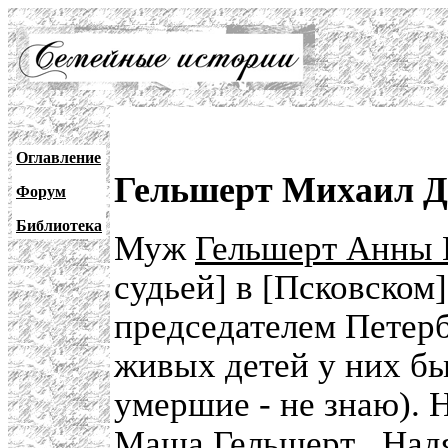
Оглавление
Гельшерт Михаил Дм
Форум
Библиотека
Муж
Гельшерт Анны
судьей] в [Псковском]
председателем Петерб
живых детей у них бы
умершие - не знаю). 
Маша Гельшерт
,
Над