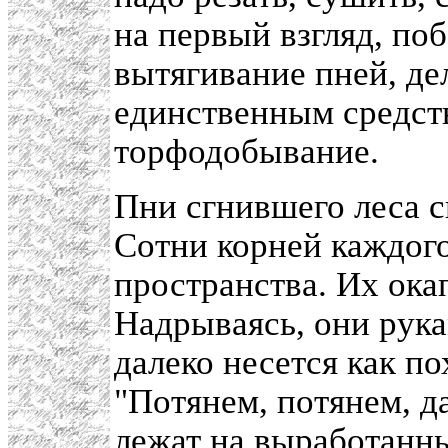
на первый взгляд, по
вытягивание пней, де
единственным средст
торфодобывание.
Пни сгнившего леса с
Сотни корней каждог
пространства. Их ока
Надрываясь, они рука
далеко несется как п
"Потянем, потянем, д
лежат на выработанны