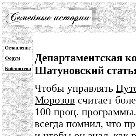
Оглавление
Департаментская к
Форум
Шатуновский статья
Библиотека
Чтобы управлять
Цут
Морозов
считает бол
100 проц. программы
всегда помнил, что 
и чтобы он знал, как 