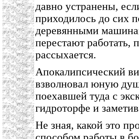
давно устранены, есл
приходилось до сих п
деревянными машинам
перестают работать, п
рассыхается.
Апокалипсический ви
взволновал юную душ
поехавшей туда с экс
гидроторфе и замети
Не зная, какой это п
способом работы в бо