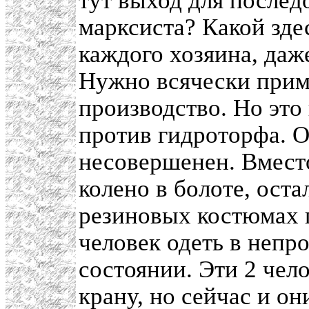
тут выход для послед
марксиста? Какой зде
каждого хозяина, даж
Нужно всячески при
производство. Но это 
против гидроторфа. О
несовершенен. Вмест
колено в болоте, ост
резиновых костюмах 
человек одеть в неп
состоянии. Эти 2 чел
крану, но сейчас и о