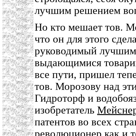
лучшим решением воп
Но кто мешает тов. М
что он для этого сдел
руководимый лучшим
выдающимися товари
все пути, пришел теп
тов. Морозову над эт
Гидроторф и водобояз
изобретатель
Мейсне
патентов во всех стр
революционер как и т