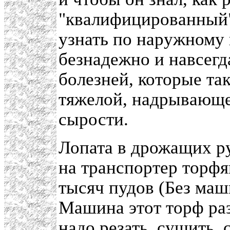
"квалифицированный"
узнать по наружному 
безнадежно и навсегд
болезней, которые та
тяжелой, надрывающей
сырости.
Лопата в дрожащих ру
на транспортер торф
тысяч пудов (Без маш
Машина этот торф раз
надо резать, сушить, 