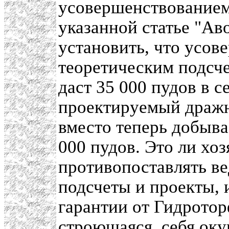
усовершенствованием
указанной статье "Ав
установить, что усов
теоретическим подсч
даст 35 000 пудов в с
проектируемый дражн
вместо теперь добыва
000 пудов. Это ли хо
противопоставлять ве
подсчеты и проекты, и
гарантии от Гидротор
строющаяся, себя оку