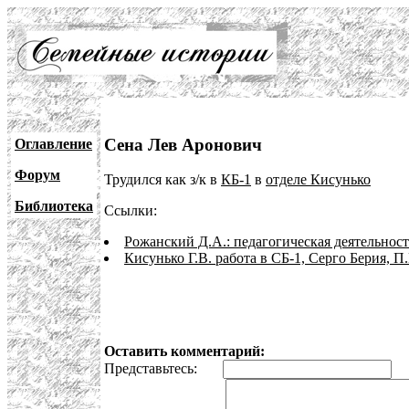
Сена Лев Аронович
Оглавление
Форум
Трудился как з/к в
КБ-1
в
отделе Кисунько
Библиотека
Ссылки:
Рожанский Д.А.: педагогическая деятельност
Кисунько Г.В. работа в СБ-1, Серго Берия, П
Оставить комментарий:
Представьтесь:
E