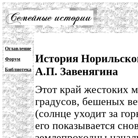
Оглавление
История Норильског
Форум
А.П. Завенягина
Библиотека
Этот край жестоких м
градусов, бешеных в
(солнце уходит за гор
его показывается снов
землепроходцы начали