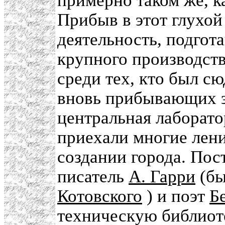
примерно таком же, к
Прибыв в этот глухой
деятельность, подгот
крупного производств
среди тех, кто был сю
вновь прибывающих з
центральная лаборато
приехали многие лен
создании города. Пос
писатель
А. Гарри
(бы
Котовского
) и поэт
Б
техническую библиоте