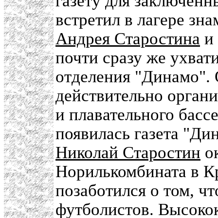
газету для заключен
встретил в лагере зн
Андрея Старостина
и 
почти сразу же ухват
отделения "Динамо". 
действительно органи
и плавательного басс
появилась газета "Ди
Николай Старостин
ок
Норилькомбината в К
позаботился о том, ч
футболистов. Высок