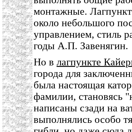
монтажные. Лагпункт
около небольшого пос
управлением, стиль р
годы А.П. Завенягин.
Но в
лагпункте Кайер
города для заключенн
была настоящая катор
фамилии, становясь "
написаны сзади на ва
выполнялись особо т
гибли, но даже сюда 