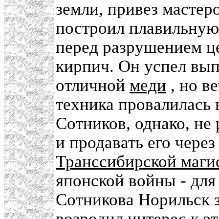
земли, привез мастер
построил плавильную
перед разрушением це
кирпич. Он успел вып
отличной
меди
, но ве
техника провалилась 
Сотников, однако, не 
и продавать его чере
Транссибирской маги
японской войны - для
Сотникова Норильск з
возродил интерес к э