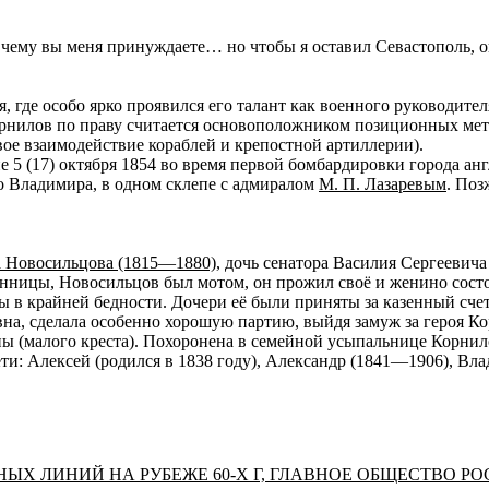
 чему вы меня принуждаете… но чтобы я оставил Севастополь,
 где особо ярко проявился его талант как военного руководител
орнилов по праву считается основоположником позиционных ме
вое взаимодействие кораблей и крепостной артиллерии).
е 5 (17) октября 1854 во время первой бомбардировки города а
о Владимира, в одном склепе с адмиралом
М. П. Лазаревым
. Поз
а Новосильцова (1815—1880)
, дочь сенатора Василия Сергеевич
нницы, Новосильцов был мотом, он прожил своё и женино состо
 в крайней бедности. Дочери её были приняты за казенный счет
вна, сделала особенно хорошую партию, выйдя замуж за героя Ко
ы (малого креста). Похоронена в семейной усыпальнице Корнил
ти: Алексей (родился в 1838 году), Александр (1841—1906), Влад
ЫХ ЛИНИЙ НА РУБЕЖЕ 60-Х Г, ГЛАВНОЕ ОБЩЕСТВО Р