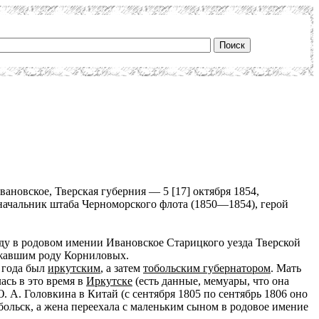
ановское, Тверская губерния — 5 [17] октября 1854,
начальник штаба Черноморского флота (1850—1854), герой
ду в родовом имении Ивановское Старицкого уезда Тверской
ежавшим роду Корниловых.
 года был
иркутским
, а затем
тобольским губернатором
. Мать
ась в это время в
Иркутске
(есть данные, мемуары, что она
. А. Головкина в Китай (с сентября 1805 по сентябрь 1806 оно
больск, а жена переехала с маленьким сыном в родовое имение