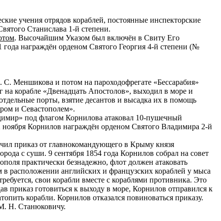
еские учения отрядов кораблей, постоянные инспекторские
Святого Станислава 1-й степени.
отом
. Высочайшим Указом был включён в Свиту Его
1 года награждён орденом Святого Георгия 4-й степени (№
А. С. Меншикова и потом на пароходофрегате «Бессарабия»
аг на корабле «Двенадцать Апостолов», выходил в море и
отдельные порты, взятие десантов и высадка их в помощь
ром и Севастополем».
адимир» под флагом Корнилова атаковал 10-пушечный
22 ноября Корнилов награждён орденом Святого Владимира 2-й
учил приказ от главнокомандующего в Крыму князя
рода с суши. 9 сентября 1854 года Корнилов собрал на совет
тополя практически безнадежно, флот должен атаковать
м в расположении английских и французских кораблей у мыса
ребуется, свои корабли вместе с кораблями противника. Это
в приказ готовиться к выходу в море, Корнилов отправился к
топить корабли. Корнилов отказался повиноваться приказу.
М. Н. Станюковичу.