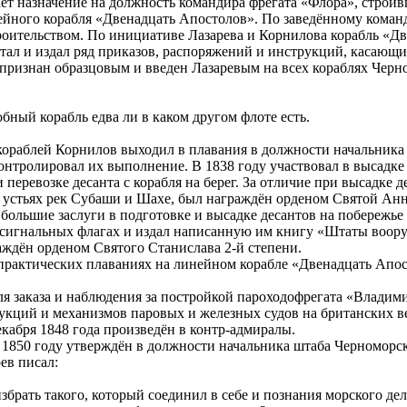
ает назначение на должность командира фрегата «Флора», строив
нейного корабля «Двенадцать Апостолов». По заведённому ко
строительством. По инициативе Лазарева и Корнилова корабль «
ал и издал ряд приказов, распоряжений и инструкций, касающих
признан образцовым и введен Лазаревым на всех кораблях Черн
бный корабль едва ли в каком другом флоте есть.
кораблей Корнилов выходил в плавания в должности начальника 
контролировал их выполнение. В 1838 году участвовал в высадке
еревозке десанта с корабля на берег. За отличие при высадке де
в устьях рек Субаши и Шахе, был награждён орденом Святой Анны
а большие заслуги в подготовке и высадке десантов на побережье
о сигнальных флагах и издал написанную им книгу «Штаты воор
раждён орденом Святого Станислава 2-й степени.
рактических плаваниях на линейном корабле «Двенадцать Апост
я заказа и наблюдения за постройкой пароходофрегата «Владими
ций и механизмов паровых и железных судов на британских вер
кабря 1848 года произведён в контр-адмиралы.
в 1850 году утверждён в должности начальника штаба Черноморс
ев писал:
избрать такого, который соединил в себе и познания морского д