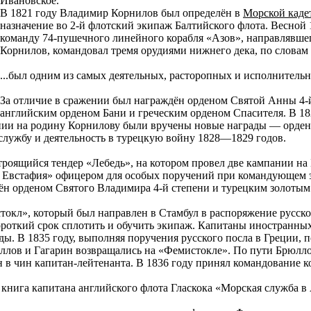
Ивановское.
В 1821 году Владимир Корнилов был определён в
Морской каде
назначение во 2-й флотский экипаж Балтийского флота. Весной 1
команду 74-пушечного линейного корабля «Азов», направлявше
Корнилов, командовал тремя орудиями нижнего дека, по словам
...был одним из самых деятельных, расторопных и исполнитель
За отличие в сражении был награждён орденом Святой Анны 4-
английским орденом Бани и греческим орденом Спасителя. В 182
нии на родину Корнилову были вручены новые награды — орден 
службу и деятельность в турецкую войну 1828—1829 годов.
троящийся тендер «Лебедь», на котором провел две кампании на
ь Евстафия» офицером для особых поручений при командующем э
ён орденом Святого Владимира 4-й степени и турецким золотым
токл», который был направлен в Стамбул в распоряжение русск
ороткий срок сплотить и обучить экипаж. Капитаны иностранны
ы. В 1835 году, выполняя поручения русского посла в Греции,
ллов и Гагарин возвращались на «Фемистокле». По пути Брюлло
 в чин капитан-лейтенанта. В 1836 году принял командование 
 книга капитана английского флота Гласкока «Морская служба в