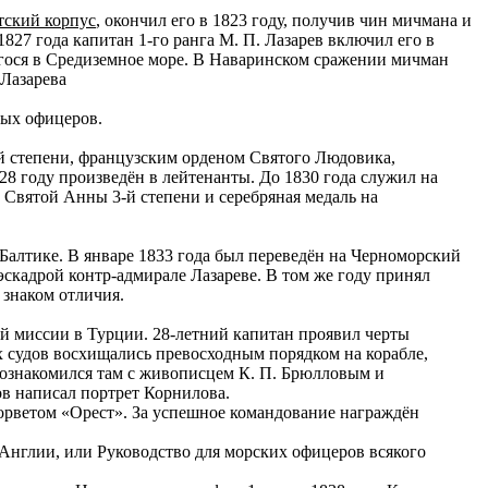
тский корпус
, окончил его в 1823 году, получив чин мичмана и
827 года капитан 1-го ранга М. П. Лазарев включил его в
гося в Средиземное море. В Наваринском сражении мичман
 Лазарева
ных офицеров.
й степени, французским орденом Святого Людовика,
8 году произведён в лейтенанты. До 1830 года служил на
Святой Анны 3-й степени и серебряная медаль на
 Балтике. В январе 1833 года был переведён на Черноморский
скадрой контр-адмирале Лазареве. В том же году принял
 знаком отличия.
ой миссии в Турции. 28-летний капитан проявил черты
х судов восхищались превосходным порядком на корабле,
 познакомился там с живописцем К. П. Брюлловым и
в написал портрет Корнилова.
корветом «Орест». За успешное командование награждён
 Англии, или Руководство для морских офицеров всякого