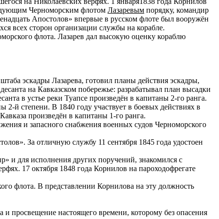
шегося на Николаевских верфях. 1 января1838 года Корнилов
мандующим Черноморским флотом
Лазаревым
порядку, командир
Двенадцать Апостолов» впервые в русском флоте был вооружён
ся всех сторон организации службы на корабле.
оморского флота. Лазарев дал высокую оценку кораблю
штаба эскадры Лазарева, готовил планы действия эскадры,
 десанта на Кавказском побережье: разрабатывал план высадки
санта в устье реки Туапсе произведён в капитаны 2-го ранга.
 2-й степени. В 1840 году участвует в боевых действиях в
 Кавказа произведён в капитаны 1-го ранга.
ужения и запасного снабжения военных судов Черноморского
олов». За отличную службу 11 сентября 1845 года удостоен
р» и для исполнения других поручений, знакомился с
фях. 17 октября 1848 года Корнилов на пароходофрегате
кого флота. В представлении Корнилова на эту должность
ела и просвещение настоящего времени, которому без опасения