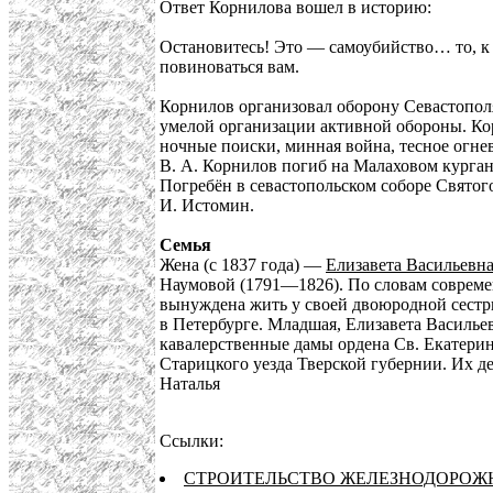
Ответ Корнилова вошел в историю:
Остановитесь! Это — самоубийство… то, к
повиноваться вам.
Корнилов организовал оборону Севастополя,
умелой организации активной обороны. К
ночные поиски, минная война, тесное огне
В. А. Корнилов погиб на Малаховом курган
Погребён в севастопольском соборе Святог
И. Истомин.
Семья
Жена (с 1837 года) —
Елизавета Васильевн
Наумовой (1791—1826). По словам совреме
вынуждена жить у своей двоюродной сестры
в Петербурге. Младшая, Елизавета Василье
кавалерственные дамы ордена Св. Екатерин
Старицкого уезда Тверской губернии. Их де
Наталья
Ссылки:
СТРОИТЕЛЬСТВО ЖЕЛЕЗНОДОРОЖН