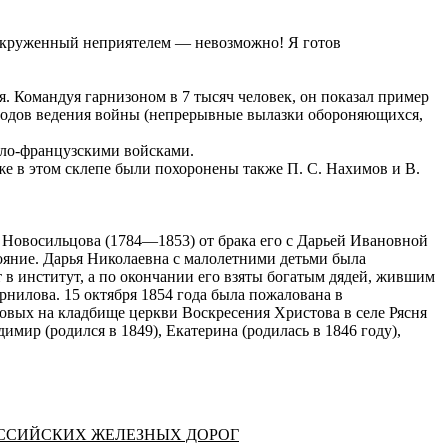
 окруженный неприятелем — невозможно! Я готов
я. Командуя гарнизоном в 7 тысяч человек, он показал пример
тодов ведения войны (непрерывные вылазки обороняющихся,
нгло-французскими войсками.
же в этом склепе были похоронены также П. С. Нахимов и В.
а Новосильцова (1784—1853) от брака его с Дарьей Ивановной
яние. Дарья Николаевна с малолетними детьми была
 в институт, а по окончании его взяты богатым дядей, жившим
рнилова. 15 октября 1854 года была пожалована в
овых на кладбище церкви Воскресения Христова в селе Рясня
имир (родился в 1849), Екатерина (родилась в 1846 году),
ОССИЙСКИХ ЖЕЛЕЗНЫХ ДОРОГ