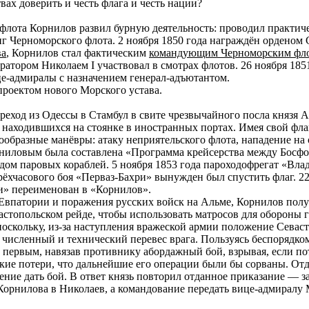
вах доверить и честь флага и честь нации?
флота Корнилов развил бурную деятельность: проводил практич
г Черноморского флота. 2 ноября 1850 года награждён орденом 
ва
, Корнилов стал фактическим
командующим Черноморским фл
ратором Николаем I участвовал в смотрах флотов. 26 ноября 185
ице-адмиралы с назначением генерал-адъютантом.
проектом нового Морского устава.
реход из Одессы в Стамбул в свите чрезвычайного посла князя 
, находившихся на стоянке в иностранных портах. Имея свой фл
ообразные манёвры: атаку неприятельского флота, нападение на 
ниловым была составлена «Программа крейсерства между Босфо
дом паровых кораблей. 5 ноября 1853 года пароходофрегат «Вл
рёхчасового боя «Перваз-Бахри» вынужден был спустить флаг. 
и» переименован в «Корнилов».
 Евпатории и поражения русских войск на Альме, Корнилов пол
стопольском рейде, чтобы использовать матросов для обороны го
 поскольку, из-за наступления вражеской армии положение Севас
 численный и технический перевес врага. Пользуясь беспорядко
 первым, навязав противнику абордажный бой, взрывая, если пот
кие потери, что дальнейшие его операции были бы сорваны. Отда
ние дать бой. В ответ князь повторил отданное приказание — за
орнилова в Николаев, а командование передать вице-адмиралу 