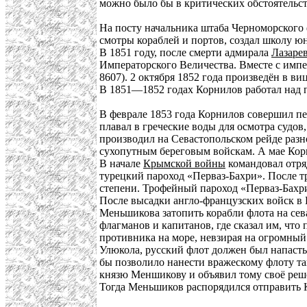
можно было бы в критических обстоятельст
На посту начальника штаба Черноморского 
смотры кораблей и портов, создал школу юн
В 1851 году, после смерти адмирала
Лазаре
Императорского Величества. Вместе с импе
8607). 2 октября 1852 года произведён в в
В 1851—1852 годах Корнилов работал над 
В феврале 1853 года Корнилов совершил пе
плавал в греческие воды для осмотра судов
производил на Севастопольском рейде разн
сухопутным береговым войскам. А мае Кор
В начале
Крымской войны
командовал отря
турецкий пароход «Перваз-Бахри». После т
степени. Трофейный пароход «Перваз-Бахр
После высадки англо-французских войск в
Меньшикова затопить корабли флота на сева
флагманов и капитанов, где сказал им, что
противника на море, невзирая на огромный
Улюкола, русский флот должен был напасть
бы позволило нанести вражескому флоту та
князю Меншикову и объявил тому своё реше
Тогда Меньшиков распорядился отправить К