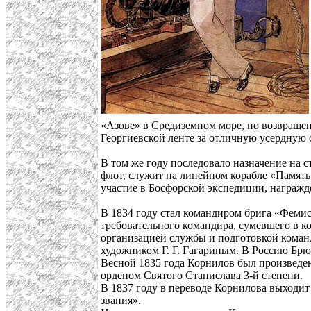
«Азове» в Средиземном море, по возвраще
Георгиевской ленте за отличную усердную 
В том же году последовало назначение на с
флот, служит на линейном корабле «Памят
участие в Босфорской экспедиции, награжд
В 1834 году стал командиром брига «Фемис
требовательного командира, сумевшего в к
организацией службы и подготовкой команд
художником Г. Г. Гагариным. В Россию Брю
Весной 1835 года Корнилов был произведен
орденом Святого Станислава 3-й степени.
В 1837 году в переводе Корнилова выходит
звания».