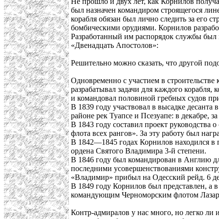
Не прошло и двух лет, как Корнилов получ
был назначен командиром строящегося ли
корабля обязан был лично следить за его 
бомбическими орудиями. Корнилов разработ
Разработанный им распорядок службы был 
«Двенадцать Апостолов»:
Решительно можно сказать, что другой подо
Одновременно с участием в строительстве 
разрабатывал задачи для каждого корабля, 
и командовал половиной гребных судов при п
В 1839 году участвовал в высадке десанта 
районе рек Туапсе и Псезуапе: в декабре, з
В 1843 году составил проект руководства 
флота всех рангов». За эту работу был наг
В 1842—1845 годах Корнилов находился в п
ордена Святого Владимира 3-й степени.
В 1846 году был командирован в Англию дл
последними усовершенствованиями конструк
«Владимир» прибыл на Одесский рейд. 6 де
В 1849 году Корнилов был представлен, а 
командующим Черноморским флотом Лазар
Контр-адмиралов у нас много, но легко ли 