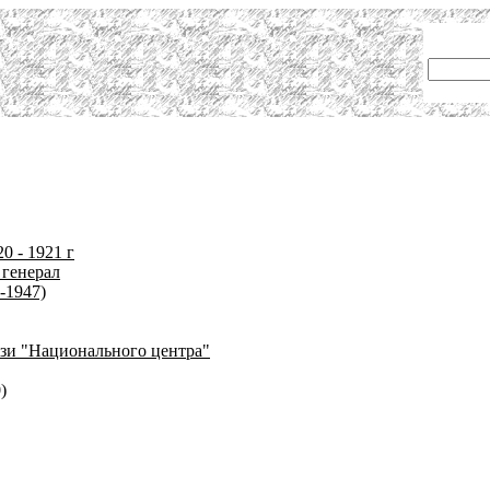
0 - 1921 г
 генерал
-1947)
язи "Национального центра"
)