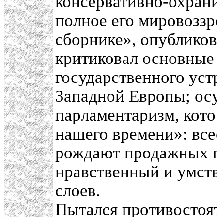
консервативно-охран
полное его мировозз
сборнике», опубликов
критиковал основные
государственного уст
Западной Европы; ос
парламентаризм, кот
нашего времени»: вс
рождают продажных 
нравственный и умст
слоев.
Пытался противостоя