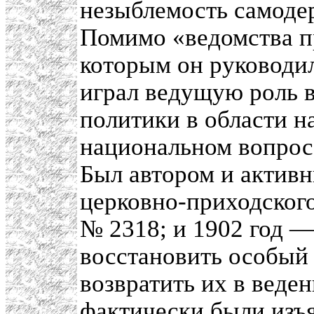
незыблемость самоде
Помимо «ведомства п
которым он руководи
играл ведущую роль 
политики в области н
национальном вопросе
Был автором и актив
церковно-приходского
№ 2318; и 1902 год 
восстановить особый 
возвратить их в веден
фактически были изъя