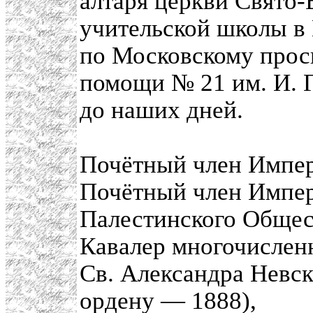
алтаря церкви Свято
учительской школы в 
по Московскому прос
помощи № 21 им. И. Г
до наших дней.
Почётный член Импер
Почётный член Импер
Палестинского Общес
Кавалер многочисленн
Св. Александра Невск
ордену — 1888),