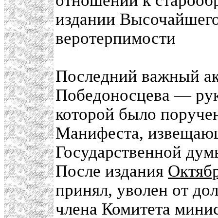
отношении к старообр
издании Высочайшего 
веротерпимости
Последний важный акт
Победоносцева — рук
которой было поруче
Манифеста, извещающ
Государственной думы
После издания
Октябр
принял, уволен от д
члена Комитета минис