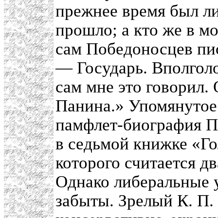
прежнее время был ли
прошло; а кто же в м
сам Победоносцев пис
— Государь. Вполголо
сам мне это говорил.
Панина.» Упомянуто
памфлет-биография П
в седьмой книжке «Го
которого считается д
Однако либеральные 
забыты. Зрелый К. П