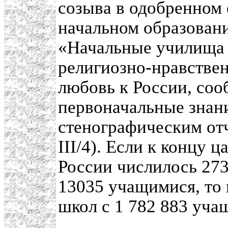
созыва в одобренном 
начальном образовани
«Начальные училища 
религиозно-нравствен
любовь к России, со
первоначальные знан
стенографическим от
III/4). Если к концу 
России числилось 27
13035 учащимися, то 
школ с 1 782 883 уч