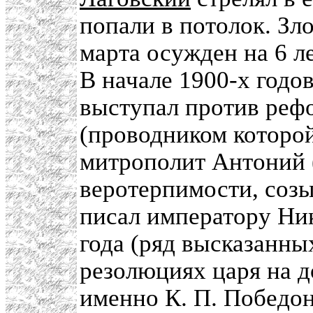
попали в потолок. З
марта осужден на 6 л
В начале 1900-х год
выступал против реф
(проводником которой
митрополит Антоний 
веротерпимости, созы
писал императору Ник
года (ряд высказанны
резолюциях царя на д
именно К. П. Победон