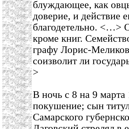
блуждающее, как овцы
доверие, и действие е
благодетельно. <…> О
кроме книг. Семейств
графу Лорис-Меликов
соизволит ли государ
>
В ночь с 8 на 9 марта
покушение; сын титул
Самарского губернско
Лаговский
стрелял в 