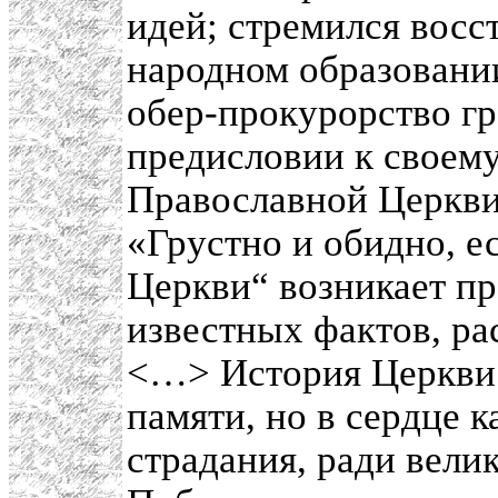
идей; стремился восс
народном образовании
обер-прокурорство гра
предисловии к своем
Православной Церкви 
«Грустно и обидно, е
Церкви“ возникает пр
известных фактов, р
<…> История Церкви 
памяти, но в сердце к
страдания, ради вели