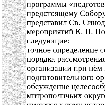
программы «подготов
предстоящему Собору
представил Св. Синод
мероприятий К. П. П
следующие:
точное определение с
порядка рассмотрения
организации при нём 
подготовительного ор
обсуждение целесооб
митрополичьих округо
имеются к тому исто