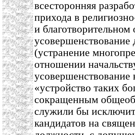
всесторонняя разрабо
прихода в религиозно
и благотворительном
усовершенствование 
(устранение многопре
отношении начальств
усовершенствование 
«устройство таких бо
сокращенным общеобр
служили бы исключит
кандидатов на свяще
должности, с допущен