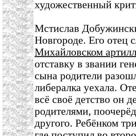
художественный крит
Мстислав Добужинский
Новгороде. Его отец 
Михайловском артил
отставку в звании ге
сына родители разошли
либералка уехала. От
всё своё детство он 
родителями, поочерёд
другого. Ребёнком тр
где поступил во второ