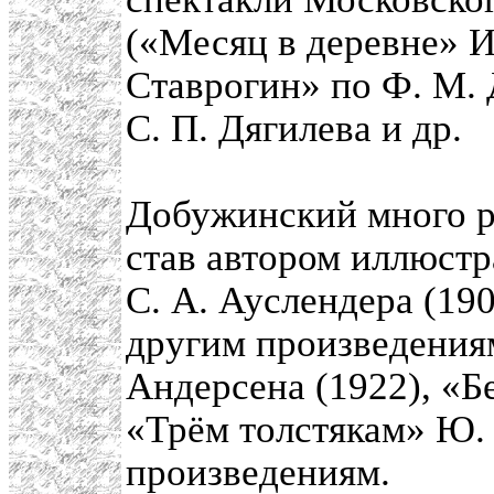
(«Месяц в деревне» И
Ставрогин» по Ф. М. 
С. П. Дягилева и др.
Добужинский много р
став автором иллюстр
С. А. Ауслендера (19
другим произведения
Андерсена (1922), «Б
«Трём толстякам» Ю.
произведениям.