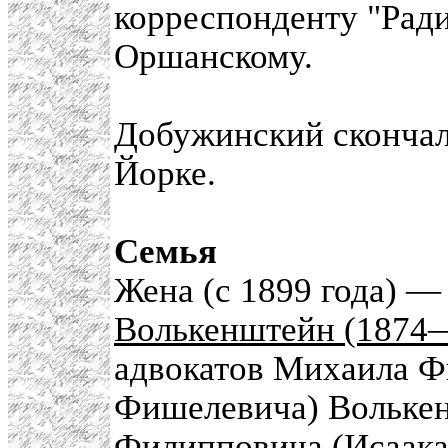
корреспонденту "Рад
Оршанскому.
Добужинский скончалс
Йорке.
Семья
Жена (с 1899 года) 
Волькенштейн (1874
адвокатов Михаила Ф
Фишелевича) Волькен
Филипповича (Исаак