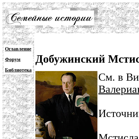
Оглавление
Добужинский Мстис
Форум
Библиотека
См. в В
Валериа
Источни
Мстисла