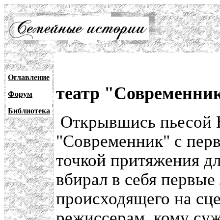
Оглавление
театр "Современни
Форум
Библиотека
Открывшись пьесой В
"Современник" с пер
точкой притяжения дл
вбирал в себя первые
происходящего на сце
режиссерам, кому су