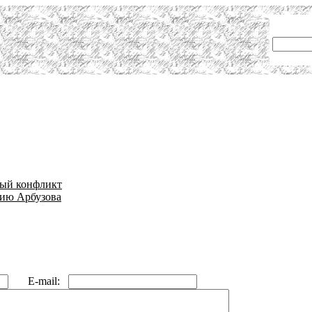
рвый конфликт
дию Арбузова
E-mail: