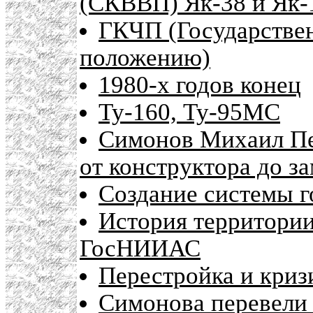
(СКВВП) Як-38 и Як-
ГКЧП (Государстве
положению)
1980-х годов конец
Ту-160, Ту-95МС
Симонов Михаил Пе
от конструктора до з
Создание системы г
История территории
ГосНИИАС
Перестройка и криз
Симонова перевели 