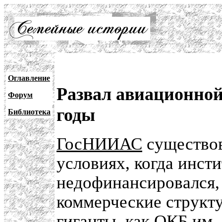
Оглавление
Развал авиационной
Форум
годы
Библиотека
ГосНИИАС
существов
условиях, когда инст
недофинансировался, 
коммерческие структу
гиганты, как
ОКБ им. 