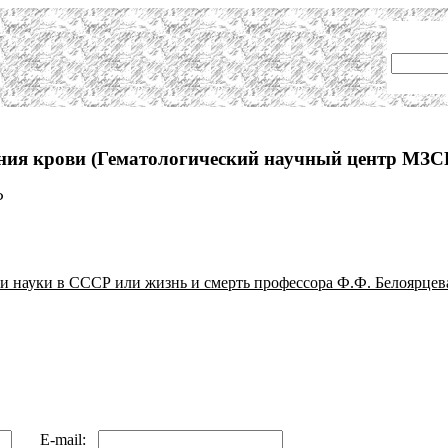
ания крови (Гематологический научный центр МЗС
Ф
ии науки в СССР или жизнь и смерть профессора Ф.Ф. Белоярцева
E-mail: