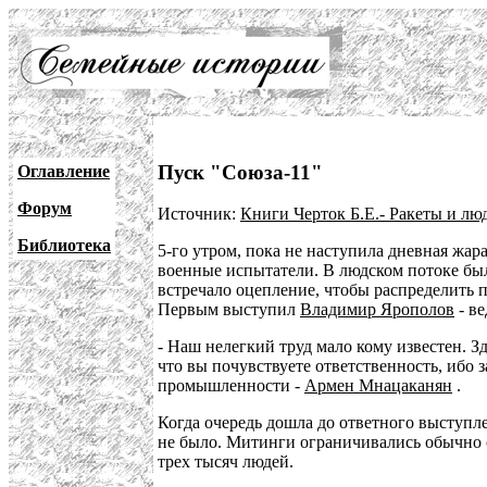
Пуск "Союза-11"
Оглавление
Форум
Источник:
Книги Черток Б.Е.- Ракеты и лю
Библиотека
5-го утром, пока не наступила дневная жар
военные испытатели. В людском потоке был
встречало оцепление, чтобы распределить 
Первым выступил
Владимир Ярополов
- в
- Наш нелегкий труд мало кому известен. З
что вы почувствуете ответственность, ибо
промышленности -
Армен Мнацаканян
.
Когда очередь дошла до ответного выступ
не было. Митинги ограничивались обычно с
трех тысяч людей.