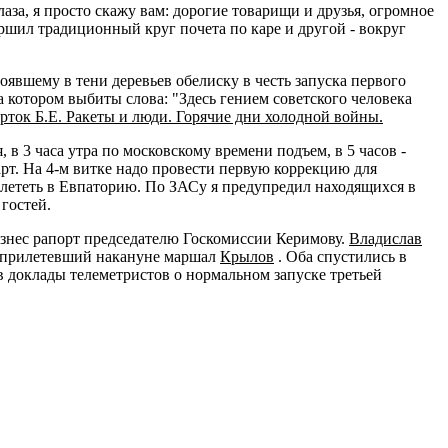
глаза, я просто скажу вам: дорогие товарищи и друзья, огромное
ршил традиционный круг почета по каре и другой - вокруг
явшему в тени деревьев обелиску в честь запуска первого
 котором выбиты слова: "Здесь гением советского человека
рток Б.Е. Ракеты и люди. Горячие дни холодной войны.
 в 3 часа утра по московскому времени подъем, в 5 часов -
арт. На 4-м витке надо провести первую коррекцию для
ылететь в Евпаторию. По ЗАСу я предупредил находящихся в
 гостей.
изнес рапорт председателю Госкомиссии Керимову.
Владислав
и прилетевший накануне маршал
Крылов
. Оба спустились в
 в доклады телеметристов о нормальном запуске третьей