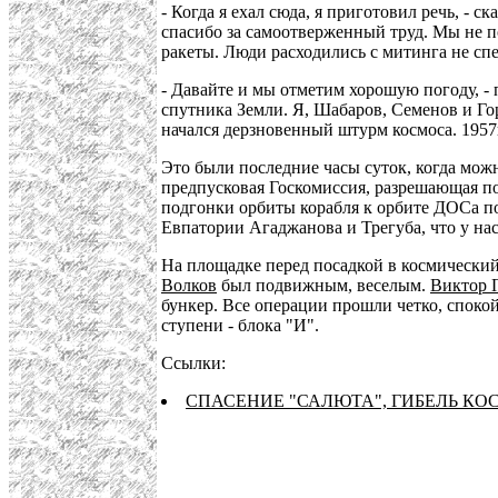
- Когда я ехал сюда, я приготовил речь, - 
спасибо за самоотверженный труд. Мы не п
ракеты. Люди расходились с митинга не сп
- Давайте и мы отметим хорошую погоду, -
спутника Земли. Я, Шабаров, Семенов и Гор
начался дерзновенный штурм космоса. 1957
Это были последние часы суток, когда можн
предпусковая Госкомиссия, разрешающая пос
подгонки орбиты корабля к орбите ДОСа по
Евпатории Агаджанова и Трегуба, что у нас
На площадке перед посадкой в космически
Волков
был подвижным, веселым.
Виктор 
бункер. Все операции прошли четко, спокой
ступени - блока "И".
Ссылки:
СПАСЕНИЕ "САЛЮТА", ГИБЕЛЬ К