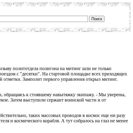
ризыву политотдела полигона на митинг шли не только
оездом с "десятки". На стартовой площадке всех приходящих
ой отметки. Замполит первого управления открыл митинг.
 он, обращаясь к стоявшему навытяжку экипажу. - Мы уверены,
емле. Затем выступили сержант воинской части и от
ействительно, таких массовых проводов в космос еще ни разу
я и космического корабля. А тут собралось на глаз не менее