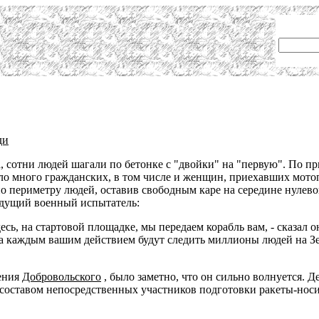
ди
а, сотни людей шагали по бетонке с "двойки" на "первую". По п
о много гражданских, в том числе и женщин, приехавших мотоп
по периметру людей, оставив свободным каре на середине нулев
едущий военный испытатель:
десь, на стартовой площадке, мы передаем корабль вам, - сказал
 за каждым вашим действием будут следить миллионы людей на З
ления
Добровольского
, было заметно, что он сильно волнуется. Д
оставом непосредственных участников подготовки ракеты-носител