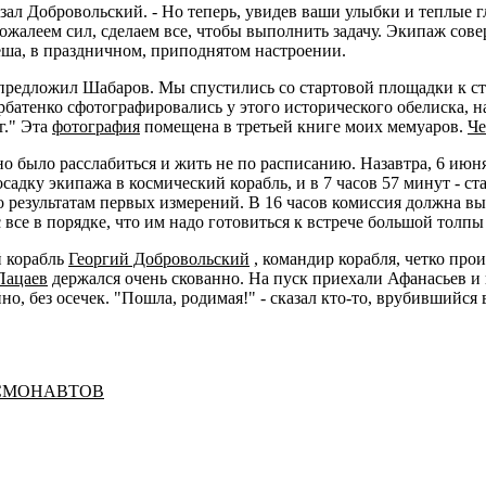
сказал Добровольский. - Но теперь, увидев ваши улыбки и теплые 
ожалеем сил, сделаем все, чтобы выполнить задачу. Экипаж сове
еша, в праздничном, приподнятом настроении.
 предложил Шабаров. Мы спустились со стартовой площадки к сто
батенко сфотографировались у этого исторического обелиска, на
г." Эта
фотография
помещена в третьей книге моих мемуаров.
Че
о было расслабиться и жить не по расписанию. Назавтра, 6 июня,
адку экипажа в космический корабль, и в 7 часов 57 минут - ст
 результатам первых измерений. В 16 часов комиссия должна в
 все в порядке, что им надо готовиться к встрече большой толпы
й корабль
Георгий Добровольский
, командир корабля, четко про
Пацаев
держался очень скованно. На пуск приехали Афанасьев 
но, без осечек. "Пошла, родимая!" - сказал кто-то, врубившийся
ОСМОНАВТОВ