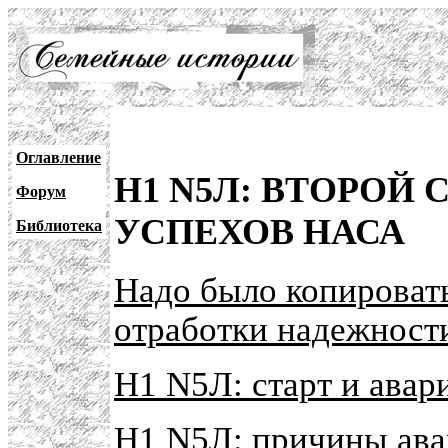
Оглавление
Н1 N5Л: ВТОРОЙ 
Форум
УСПЕХОВ НАСА
Библиотека
Надо было копироват
отработки надежност
Н1 N5Л: старт и ава
Н1 N5Л: причины ав