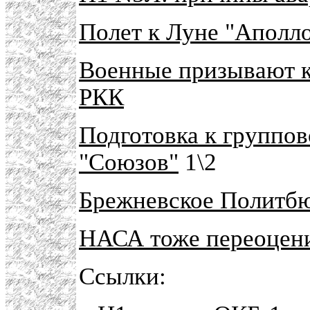
Полет к Луне "Аполл
Военные призывают 
РКК
Подготовка к группо
"Союзов"
1\2
Брежневское Политбю
НАСА тоже переоцени
Ссылки: