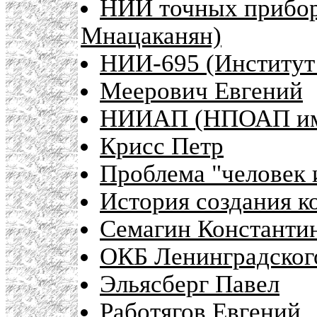
НИИ точных прибо
Мнацаканян)
НИИ-695 (Институт
Меерович Евгений
НИИАП (НПОАП им.
Крисс Петр
Проблема "человек 
История создания к
Семагин Константи
ОКБ Ленинградского
Эльясберг Павел
Работягов Евгений