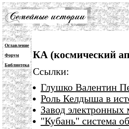
Оглавление
КА (космический ап
Форум
Библиотека
Ссылки:
Глушко Валентин Пе
Роль Келдыша в ис
Завод электронных 
"Кубань" система о