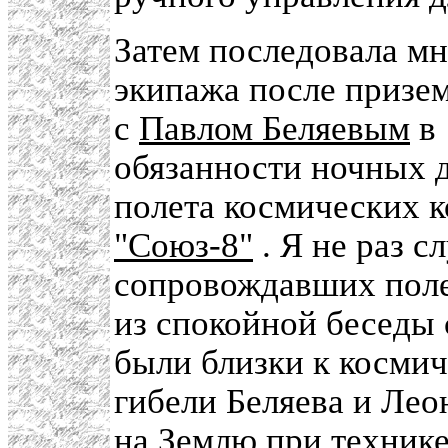
Затем последовала мн
экипажа после призем
с
Павлом Беляевым
в 
обязанности ночных
полета космических 
"Союз-8"
. Я не раз с
сопровождавших пол
из спокойной беседы 
были близки к космич
гибели Беляева и Лео
на Землю при технике