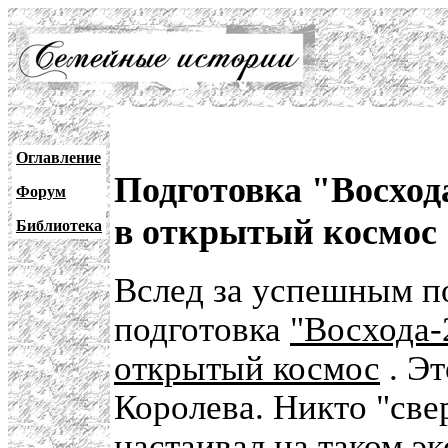
Оглавление
Подготовка "Восхода
Форум
в открытый космос
Библиотека
Вслед за успешным п
подготовка
"Восхода-
открытый космос
. Эт
Королева. Никто "свер
настаивал на таком э