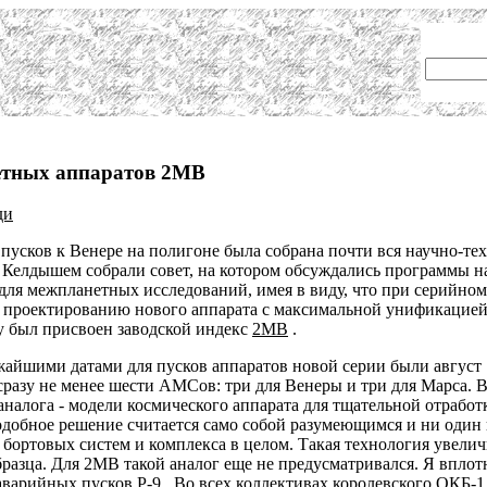
етных аппаратов 2МВ
ди
усков к Венере на полигоне была собрана почти вся научно-тех
с Келдышем собрали совет, на котором обсуждались программы на
ля межпланетных исследований, имея в виду, что при серийном
к проектированию нового аппарата с максимальной унификацией
 был присвоен заводской индекс
2MB
.
айшими датами для пусков аппаратов новой серии были август 1
 сразу не менее шести АМСов: три для Венеры и три для Марса. 
аналога - модели космического аппарата для тщательной отрабо
обное решение считается само собой разумеющимся и ни один ко
х бортовых систем и комплекса в целом. Такая технология увели
бразца. Для 2MB такой аналог еще не предусматривался. Я вплот
аварийных пусков Р-9
. Во всех коллективах королевского ОКБ-