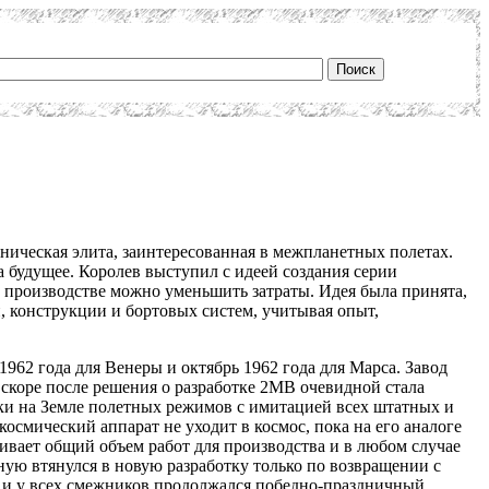
ническая элита, заинтересованная в межпланетных полетах.
 будущее. Королев выступил с идеей создания серии
 производстве можно уменьшить затраты. Идея была принята,
, конструкции и бортовых систем, учитывая опыт,
962 года для Венеры и октябрь 1962 года для Марса. Завод
Вскоре после решения о разработке 2MB очевидной стала
тки на Земле полетных режимов с имитацией всех штатных и
смический аппарат не уходит в космос, пока на его аналоге
чивает общий объем работ для производства и в любом случае
ную втянулся в новую разработку только по возвращении с
1 и у всех смежников продолжался победно-праздничный