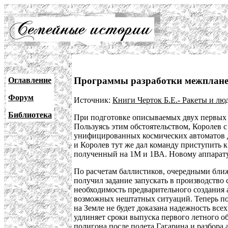
Программы разработки межплан
Оглавление
Форум
Источник:
Книги Черток Б.Е.- Ракеты и лю
Библиотека
При подготовке описываемых двух первых п
Пользуясь этим обстоятельством, Королев 
унифицированных космических автоматов д
и Королев тут же дал команду приступить 
полученный на 1М и 1ВА. Новому аппарату
По расчетам баллистиков, очередными ближ
получил задание запускать в производство
необходимость предварительного создания 
возможных нештатных ситуаций. Теперь под
на Земле не будет доказана надежность все
удлиняет сроки выпуска первого летного о
полигона после
полета Гагарина
и разбора