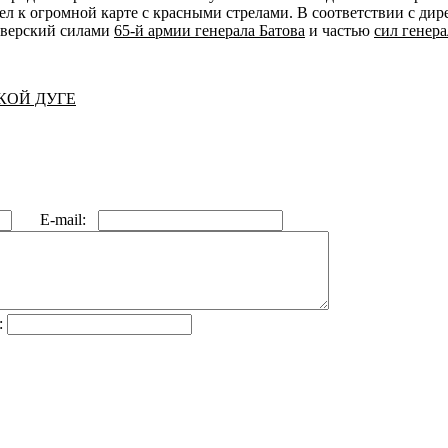
шел к огромной карте с красными стрелами. В соответствии с д
еверский силами
65-й армии генерала Батова
и частью
сил генер
КОЙ ДУГЕ
E-mail:
: