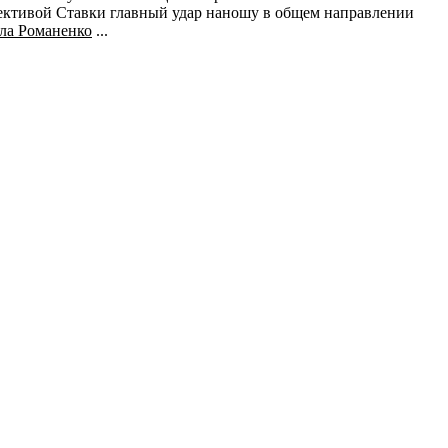
ирективой Ставки главный удар наношу в общем направлении
ала Романенко
...