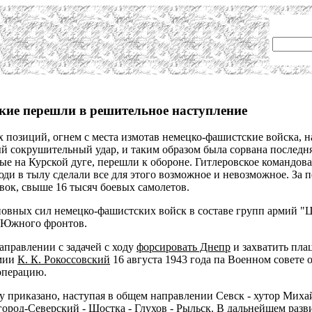
кие перешли в решительное наступление
х позиций, огнем с места измотав немецко-фашистские войска, 
й сокрушительный удар, и таким образом была сорвана последня
е на Курской дуге, перешли к обороне. Гитлеровское командов
юди в тылу сделали все для этого возможное и невозможное. За
вок, свыше 16 тысяч боевых самолетов.
новных сил немецко-фашистских войск в составе групп армий "Ц
и Южного фронтов.
аправлении с задачей с ходу
форсировать Днепр
и захватить пла
рмии
К. К. Рокоссовский
16 августа 1943 года па Военном совете
операцию.
 приказано, наступая в общем направлении Севск - хутор Михай
ород-Северский - Шостка - Глухов - Рыльск. В дальнейшем разв