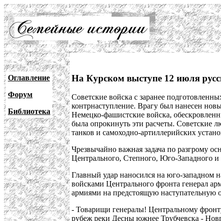
На Курском выступе 12 июля русс
Оглавление
Форум
Советские войска с заранее подготовленны
контрнаступление. Врагу был нанесен новы
Библиотека
Немецко-фашистские войска, обескровленны
была опрокинуть эти расчеты. Советские л
танков и самоходно-артиллерийских устано
Чрезвычайно важная задача по разгрому ос
Центрального, Степного, Юго-Западного 
Главный удар наносился на юго-западном н
войсками Центрального фронта генерал а
армиями на предстоящую наступательную 
- Товарищи генералы! Центральному фронту
рубеж реки Десны южнее Трубчевска - Новг