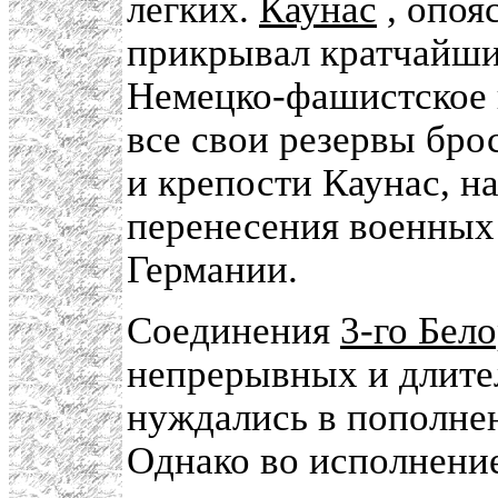
легких.
Каунас
, опоя
прикрывал кратчайши
Немецко-фашистское 
все свои резервы бро
и крепости Каунас, н
перенесения военных
Германии.
Соединения
3-го Бел
непрерывных и длите
нуждались в пополне
Однако во исполнени