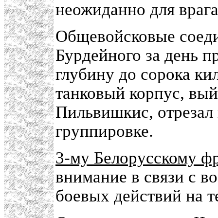
неожиданно для врага
Общевойсковые соеди
Бурдейного за день п
глубину до сорока ки
танковый корпус, выйд
Пильвишкис, отрезал 
группировке.
3-му Белорусскому ф
внимание в связи с 
боевых действий на 