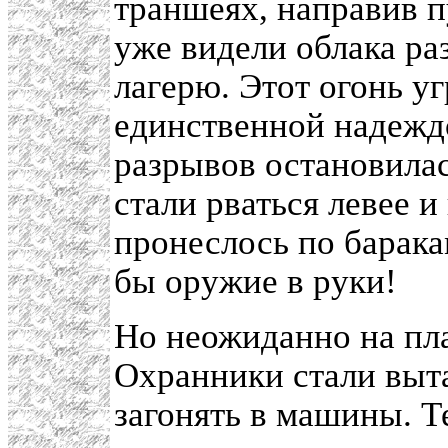
траншеях, направив п
уже видели облака р
лагерю. Этот огонь у
единственной надежд
разрывов остановилас
стали рваться левее и
пронеслось по барака
бы оружие в руки!
Но неожиданно на пла
Охранники стали выта
загонять в машины. Т