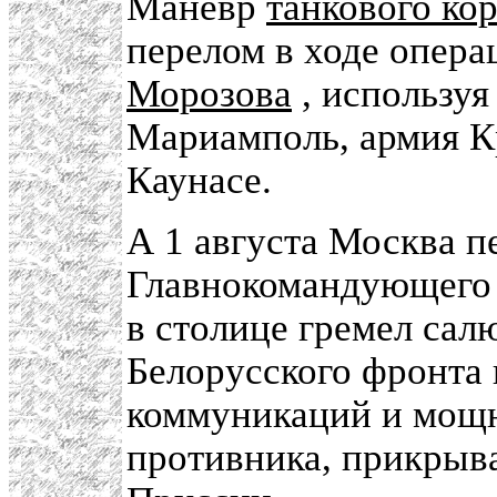
Маневр
танкового ко
перелом в ходе опера
Морозова
, используя
Мариамполь, армия К
Каунасе.
А 1 августа Москва п
Главнокомандующего 
в столице гремел салю
Белорусского фронта
коммуникаций и мощн
противника, прикрыв