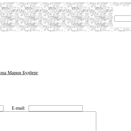
айны Марии Будберг
E-mail: