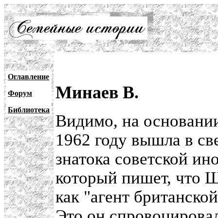
Оглавление
Минаев В.
Форум
Библиотека
Видимо, на основании
1962 году вышла в св
знатока советской ин
который пишет, что 
как "агент британско
Это он спровоцировал