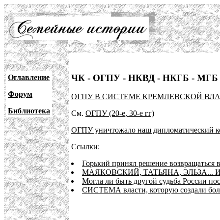
ЧК - ОГПУ - НКВД - НКГБ - МГБ 
Оглавление
Форум
ОГПУ В СИСТЕМЕ КРЕМЛЕВСКОЙ ВЛ
Библиотека
См.
ОГПУ (20-е, 30-е гг)
ОГПУ уничтожало наш дипломатический к
Ссылки:
Горький принял решение возвращаться 
МАЯКОВСКИЙ, ТАТЬЯНА, ЭЛЬЗА... И
Могла ли быть другой судьба России пос
СИСТЕМА власти, которую создали бо