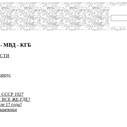
- МВД - КГБ
АСТИ
орпус
в СССР 1927
 ВСЕ ЖЕ-ГДЕ?
ле 17 года?
льшевики