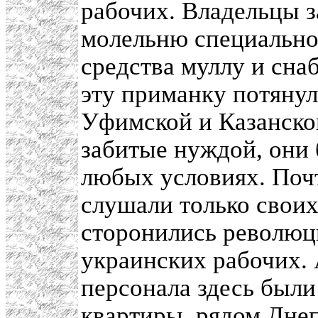
рабочих. Владельцы з
молельню специально
средства муллу и сна
эту приманку потянул
Уфимской и Казанско
забитые нуждой, они 
любых условиях. Почт
слушали только свои
сторонились революц
украинских рабочих.
персонала здесь были
квартиры, рядом Днеп