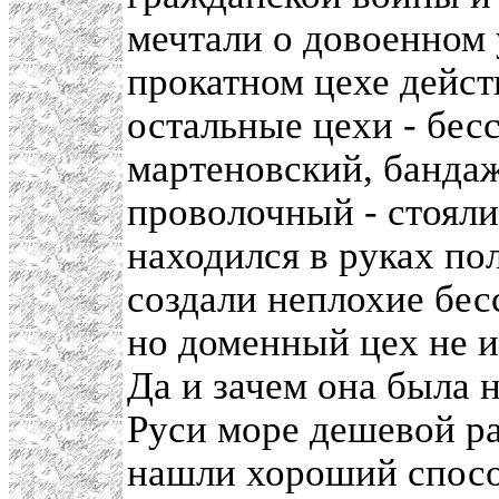
мечтали о довоенном 
прокатном цехе дейст
остальные цехи - бес
мартеновский, бандаж
проволочный - стояли
находился в руках по
создали неплохие бес
но доменный цех не и
Да и зачем она была н
Руси море дешевой р
нашли хороший спосо