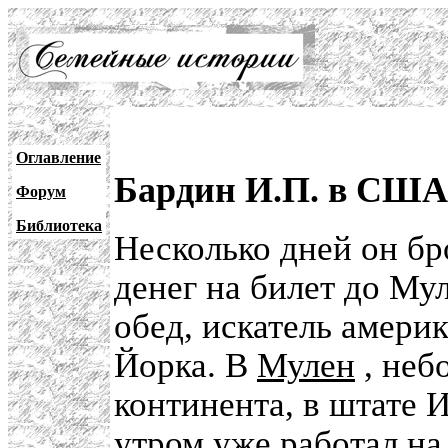
Оглавление
Бардин И.П. в США,
Форум
Библиотека
Несколько дней он бр
денег на билет до Мул
обед, искатель амери
Йорка. В
Мулен
, неб
континента, в штате 
утром уже работал н