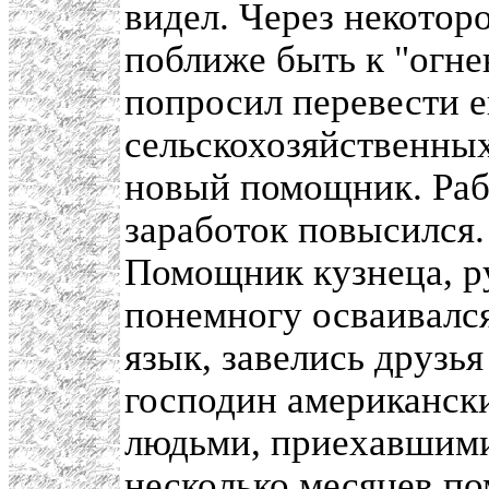
видел. Через некоторо
поближе быть к "огне
попросил перевести ег
сельскохозяйственны
новый помощник. Рабо
заработок повысился.
Помощник кузнеца, р
понемногу осваивалс
язык, завелись друзь
господин американски
людьми, приехавшими
несколько месяцев по