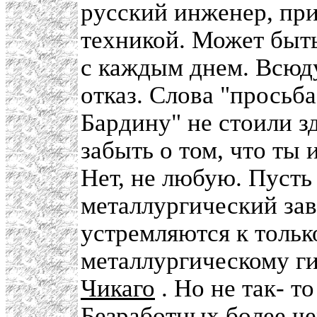
русский инженер, при
техникой. Может быть
с каждым днем. Всюд
отказ. Слова "просьб
Бардину" не стоили з
забыть о том, что ты 
Нет, не любую. Пусть
металлургический за
устремляются к тольк
металлургическому ги
Чикаго
. Но не так- т
Безработных более че