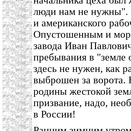
начальника цеха был 
люди нам не нужны". 
и американского рабоч
Опустошенным и мора
завода Иван Павлович
пребывания в "земле 
здесь не нужен, как р
выброшен за ворота. Н
родины жестокой земл
призвание, надо, необ
в России!
Ранним зимним утром,