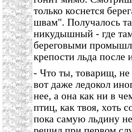
только коснется берег
швам". Получалось та
никудышный - где там
береговыми промышле
крепости льда после 
- Что ты, товарищ, не
вот даже ледокол иног
нее, а она как ни в ч
птиц, как твоя, хоть с
пока самую льдину не
решил при первом слу