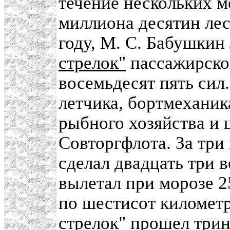
течение нескольких м
миллиона десятин лес
году, М. С. Бабушкин
стрелок"
пассажирског
восемьдесят пять сил
летчика, бортмеханик
рыбного хозяйства и
Совторгфлота. За три
сделал двадцать три 
вылетал при морозе 25
по шестисот километ
стрелок" прошел трин