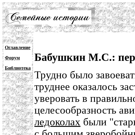
Оглавление
Бабушкин М.С.: пер
Форум
Библиотека
Трудно было завоеват
труднее оказалось за
уверовать в правильн
целесообразность ави
ледоколах
были "стар
с большим зверобой