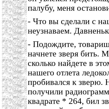
палубу, меня останов
- Что вы сделали с н
неузнаваем. Давненьк
- Подождите, товарищи
начнете зверя бить. 
сколько найдете в это
нашего отлета ледокол
пробивался к зверю. 
получили радиограмму
квадрате * 264, бил з