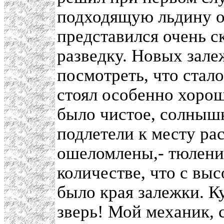
подходящую льдину ок
представился очень с
разведку. Новых зал
посмотреть, что стал
стоял особенно хорош
было чистое, солнышк
подлетели к месту ра
ошеломлены,- тюлени 
количестве, что с вы
было края залежки. К
зверь! Мой механик, 