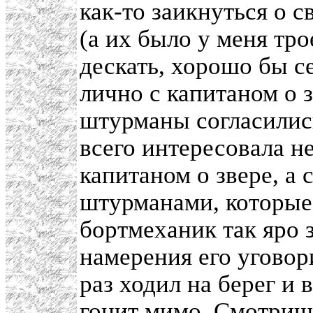
как-то заикнуться о 
(а их было у меня тро
дескать, хорошо бы с
лично с капитаном о 
штурманы согласились
всего интересовала не
капитаном о звере, а
штурманами, которые 
бортмеханик так яро з
намерения его уговори
раз ходил на берег и 
гонит мимо. Смотришь