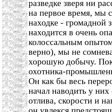
разведке зверя ни ра
на первое время, мы 
находке - громадной з
находится в очень оп
колоссальным опытом 
верно), мы не сомнев
хорошую добычу. Пока
охотника-промышленни
Он как бы весь перер
начал наводить у них
отлива, скорости и н
он увлекся предстоящ