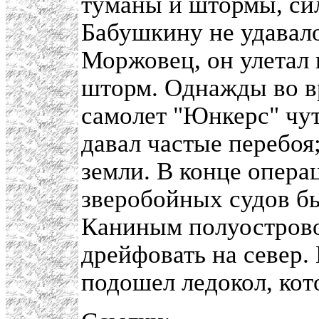
туманы и штормы, си
Бабушкину не удавало
Моржовец, он улетал 
шторм. Однажды во в
самолет "Юнкерс" чут
давал частые перебоя
земли. В конце опера
зверобойных судов б
Каниным полуострово
дрейфовать на север.
подошел ледокол, кот