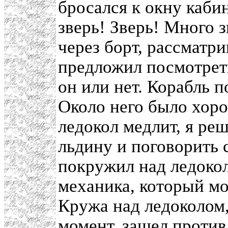
бросался к окну каби
зверь! Зверь! Много з
через борт, рассматр
предложил посмотреть
он или нет. Корабль 
Около него было хоро
ледокол медлит, я реш
льдину и поговорить 
покружил над ледоко
механика, который мо
Кружа над ледоколом,
момент, зашел против 