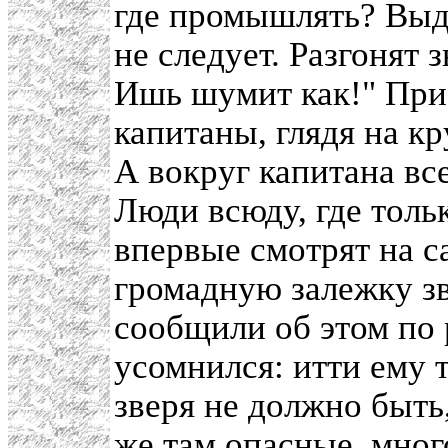
где промышлять? Выду
не следует. Разгонят 
Ишь шумит как!" При
капитаны, глядя на к
А вокруг капитана вс
Люди всюду, где толь
впервые смотрят на 
громадную залежку зв
сообщили об этом по 
усомнился: итти ему 
зверя не должно быть,
же там опасные, мног