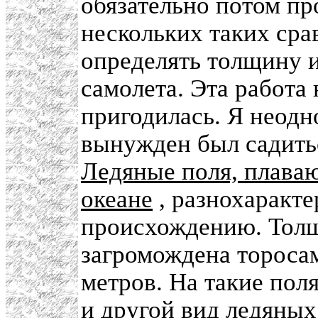
обязательно потом пр
нескольких таких сра
определять толщину и
самолета. Эта работа
пригодилась. Я неодн
вынужден был садить
Ледяные поля, плава
океане
, разнохаракте
происхождению. Толщ
загромождена торосам
метров. На такие пол
и другой вид ледяных