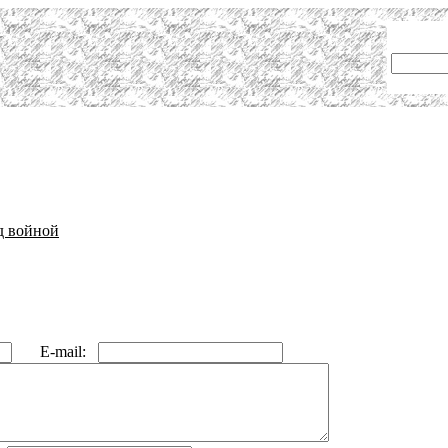
д войной
E-mail: