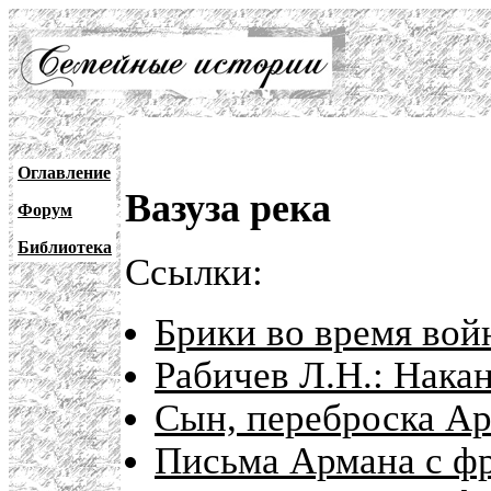
Оглавление
Вазуза река
Форум
Библиотека
Ссылки:
Брики во время вой
Рабичев Л.Н.: Нака
Сын, переброска Ар
Письма Армана с ф